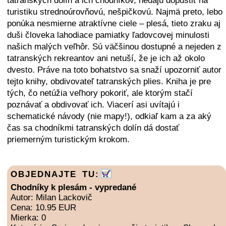
tatranských dolín a ich chodníkov, nedajú dopustiť na
turistiku strednoúrovňovú, nešpičkovú. Najmä preto, lebo
ponúka nesmierne atraktívne ciele – plesá, tieto zraku aj
duši človeka lahodiace pamiatky ľadovcovej minulosti
našich malých veľhôr. Sú väčšinou dostupné a nejeden z
tatranských rekreantov ani netuší, že je ich až okolo
dvesto. Práve na toto bohatstvo sa snaží upozorniť autor
tejto knihy, obdivovateľ tatranských plies. Kniha je pre
tých, čo netúžia veľhory pokoriť, ale ktorým stačí
poznávať a obdivovať ich. Viacerí asi uvítajú i
schematické návody (nie mapy!), odkiaľ kam a za aký
čas sa chodníkmi tatranských dolín dá dostať
priemerným turistickým krokom.
OBJEDNAJTE TU:
Chodníky k plesám - vypredané
Autor: Milan Lackovič
Cena: 10.95 EUR
Mierka: 0