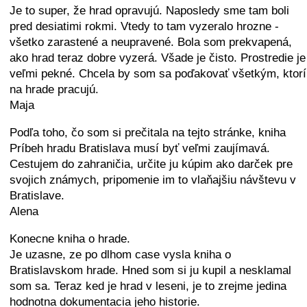
Je to super, že hrad opravujú. Naposledy sme tam boli
pred desiatimi rokmi. Vtedy to tam vyzeralo hrozne -
všetko zarastené a neupravené. Bola som prekvapená,
ako hrad teraz dobre vyzerá. Všade je čisto. Prostredie je
veľmi pekné. Chcela by som sa poďakovať všetkým, ktorí
na hrade pracujú.
Maja
Podľa toho, čo som si prečitala na tejto stránke, kniha
Príbeh hradu Bratislava musí byť veľmi zaujímavá.
Cestujem do zahraničia, určite ju kúpim ako darček pre
svojich známych, pripomenie im to vlaňajšiu návštevu v
Bratislave.
Alena
Konecne kniha o hrade.
Je uzasne, ze po dlhom case vysla kniha o
Bratislavskom hrade. Hned som si ju kupil a nesklamal
som sa. Teraz ked je hrad v leseni, je to zrejme jedina
hodnotna dokumentacia jeho historie.