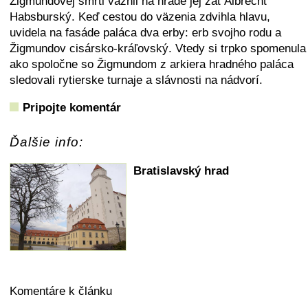
Žigmundovej smrti väznil na hrade jej zať Albrecht
Habsburský. Keď cestou do väzenia zdvihla hlavu,
uvidela na fasáde paláca dva erby: erb svojho rodu a
Žigmundov cisársko-kráľovský. Vtedy si trpko spomenula
ako spoločne so Žigmundom z arkiera hradného paláca
sledovali rytierske turnaje a slávnosti na nádvorí.
Pripojte komentár
Ďalšie info:
Bratislavský hrad
Komentáre k článku