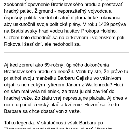
zdokonaliť opevnenie Bratislavského hradu a prestavať
hradný palác. Žigmund - neporaziteľný vojvodca a
úspešný politik, viedol obratné diplomatické rokovania,
aby uskutočnil svoje politické plány. V roku 1429 pozýva
na Bratislavský hrad vodcu husitov Prokopa Holého.
Cieľom bolo dohodnúť sa na cirkevnom i vojenskom poli.
Rokovali šesť dní, ale nedohodli sa.
+
−
⛶
Aj ked zomrel ako 69-ročný, úplného dokončenia
Bratislavského hradu sa nedožil. Verili by ste, že práve tu
pristihol svoju manželku Barbaru Cejlskú vo vášnivom
objatí s nemeckým rytierom Jánom z Wallenrodu? Hoci
on sám mal veľa mileniek, za trest ju dal zavrieť do
hradnej veže. Zo žiaľu vraj neprestajne plakala. Aj dnes v
noci tu počuť ženský plač a kvílenie. Hovorí sa, že to
Barbara sa chce dostať von z veže.
Toľko legenda. V skutočnosti však Barbaru po