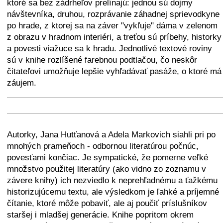
ktoré sa bez zádrheľov prelínajú: jednou sú dojmy
návštevníka, druhou, rozprávanie záhadnej sprievodkyne
po hrade, z ktorej sa na záver "vykľuje" dáma v zelenom
z obrazu v hradnom interiéri, a treťou sú príbehy, historky
a povesti viažuce sa k hradu. Jednotlivé textové roviny
sú v knihe rozlíšené farebnou podtlačou, čo neskôr
čitateľovi umožňuje lepšie vyhľadávať pasáže, o ktoré má
záujem.
+
−
⛶
+
−
⛶
Autorky, Jana Hutťanová a Adela Markovich siahli pri po
mnohých prameňoch - odbornou literatúrou počnúc,
povesťami končiac. Je sympatické, že pomerne veľké
množstvo použitej literatúry (ako vidno zo zoznamu v
závere knihy) ich nezviedlo k neprehľadnému a ťažkému
historizujúcemu textu, ale výsledkom je ľahké a príjemné
čítanie, ktoré môže pobaviť, ale aj poučiť príslušníkov
staršej i mladšej generácie. Knihe popritom okrem