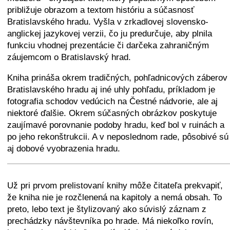
približuje obrazom a textom históriu a súčasnosť
Bratislavského hradu. Vyšla v zrkadlovej slovensko-
anglickej jazykovej verzii, čo ju predurčuje, aby plnila
funkciu vhodnej prezentácie či darčeka zahraničným
záujemcom o Bratislavský hrad.
Kniha prináša okrem tradičných, pohľadnicových záberov
Bratislavského hradu aj iné uhly pohľadu, príkladom je
fotografia schodov vedúcich na Čestné nádvorie, ale aj
niektoré ďalšie. Okrem súčasných obrázkov poskytuje
zaujímavé porovnanie podoby hradu, keď bol v ruinách a
po jeho rekonštrukcii. A v neposlednom rade, pôsobivé sú
aj dobové vyobrazenia hradu.
+
−
⛶
Už pri prvom prelistovaní knihy môže čitateľa prekvapiť,
že kniha nie je rozčlenená na kapitoly a nemá obsah. To
preto, lebo text je štylizovaný ako súvislý záznam z
prechádzky návštevníka po hrade. Má niekoľko rovín,