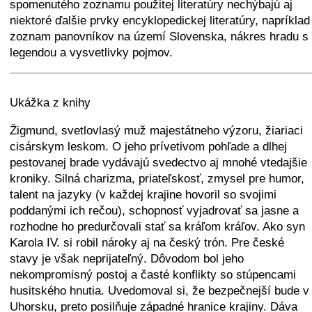
spomenutého zoznamu použitej literatúry nechýbajú aj
niektoré ďalšie prvky encyklopedickej literatúry, napríklad
zoznam panovníkov na území Slovenska, nákres hradu s
legendou a vysvetlivky pojmov.
+
−
⛶
Ukážka z knihy
Žigmund, svetlovlasý muž majestátneho výzoru, žiariaci
cisárskym leskom. O jeho prívetivom pohľade a dlhej
pestovanej brade vydávajú svedectvo aj mnohé vtedajšie
kroniky. Silná charizma, priateľskosť, zmysel pre humor,
talent na jazyky (v každej krajine hovoril so svojimi
poddanými ich rečou), schopnosť vyjadrovať sa jasne a
rozhodne ho predurčovali stať sa kráľom kráľov. Ako syn
Karola IV. si robil nároky aj na český trón. Pre české
stavy je však neprijateľný. Dôvodom bol jeho
nekompromisný postoj a časté konflikty so stúpencami
husitského hnutia. Uvedomoval si, že bezpečnejší bude v
Uhorsku, preto posilňuje západné hranice krajiny. Dáva