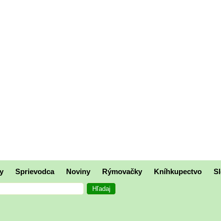
y
Sprievodca
Noviny
Rýmovačky
Kníhkupectvo
Sl