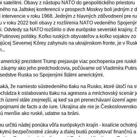
i satelitmi. Obavy z nástupu NATO do geopolitického priestoru
ného na Jaltskej konferencii v prospech Moskvy boli jedným z
 intervencie v roku 1968. Jedným z hlavných zdôvodnení pre ru
u v roku 2022 boli obavy z rozšírenia NATO vedeného Spojeným
. Odvtedy sa NATO rozšírilo o dve európske severské krajiny, č
 Putinovej politiky. Koľko ruských obyvateľov a koľko vojakov zo
júcej Severnej Kórey zahynulo na ukrajinskom fronte, je v Rus
...
 americký prezident Trump prejavuje viac pochopenia pre ruské
 záujmy ako jeho predchodcovia, počúvame od Vladimíra Putina
sedstve Ruska so Spojenými štátmi americkými.
 taká, že namiesto sústredeného tlaku na Rusko, ktoré útočí na 
chádza k oslabovaniu tlaku na agresora a mníchovský scenár j
ch území stále zrejmejší, aj keď sa pri prenechávaní území agre
 pojmami de facto a de iure. Ukrajina ale nie je Československo
 sú menšie ako ruské, udatne sa bráni.
nu určitú nádej ponúka vôľa európskych krajín - koalície ochotný
kytnú bezpečnostné záruky a ďalej budú poskytovať finančnú a