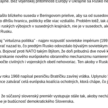
jine. Bez vojenskej prítomnosti Európy v Ukrajine sa Rusko n
ašlo blízkeho suseda v Beringovom prielive, aby sa od susedov,
lhšiu hranicu, politicky ešte viac vzdialilo. Problém totiž, tak 
ri ruských výbojoch v susedných krajinách, nie je v susedoch, al
 Rusku.
aj "virtuózna politika" - najprv rozpustiť sovietske impérium (19
brať nazad to, čo predtým Rusko odovzdalo bývalým sovietskym
. Bojovať proti NATO takým štýlom, že doň pribudnú dve nové k
 vznikanie nového európskeho obranného mechanizmu namieren
očte civilných i vojenských obetí nehovoriac. Ten akoby v Rusku
 v roku 1968 napísal pesničku Bratríčku zavírej vrátka. Uplynulo
hce zatvárať celá európska koalícia ochotných, ktorá chápe, čo 
 že súčasný slovenský premiér vystupuje stále tak, akoby nech
ane je budúcnosť demokratického Slovenska.