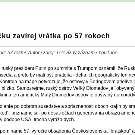
čku zavírej vrátka po 57 rokoch
 pre 57 rokmi. Autor / zdroj: Televízny záznam / YouTube.
−
⛶
 ruský prezident Putin po summite s Trumpom oznámil, že Rus
usedia a preto by mali byť priatelia - delia ich geograficky len ne
 Kontrola na mape potvrdzuje, že ostrovy v Beringovom prielive 
i blízko. Samozrejme, ruský ostrov Veľký Diomedov je "obývaný
kmi a ten americký Malý Diomedov ostrov je obývaný domorodým
olanie po dobrom susedstve a spriaznenosti oboch krajín by s
aj keď - priznajme si - po desaťročiach generovania obrazu amer
 v podobe USA, trocha vyráža dych.
ripomíname 57. výročie obsadenia Československa "bratskou" 