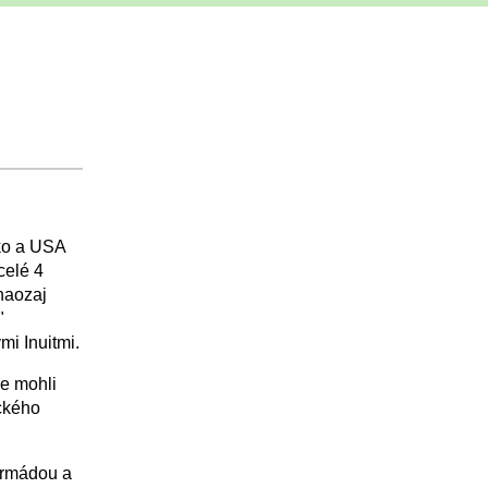
ko a USA
celé 4
naozaj
"
i Inuitmi.
me mohli
ického
armádou a