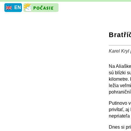
EN
Bratří
Karel Kryl
+
Na Aliaške
sú blízki s
kilometre.
ležia veľm
pohraniční
Putinovo v
privítať, 
nepriateľa
Dnes si p