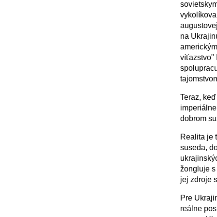
sovietskym
vykolíkova
augustovej
na Ukrajin
americkými
víťazstvo"
spolupracu
tajomstvom
Teraz, keď
imperiálne
dobrom su
Realita je
suseda, do
ukrajinský
žongluje s
jej zdroje
Pre Ukraji
reálne pos