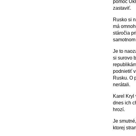
pomoc Ukra
zastaviť.
Rusko si n
má omnoho d
stáročia p
samotnom
Je to naoz
si surovo 
republikám
podnietiť
Rusku. O p
nerátali.
Karel Kryl
dnes ich c
hrozí.
Je smutné,
ktorej str