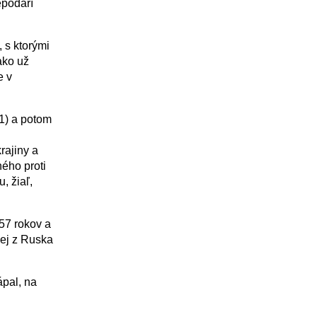
epodarí
 s ktorými
ako už
e v
91) a potom
rajiny a
ého proti
, žiaľ,
 57 rokov a
jej z Ruska
ápal, na