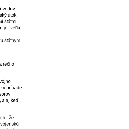
 dôvodov
ský útok
i štátmi
o je "veľké
ku štátnym
 reči o
svojho
e v prípade
sorovi
, a aj keď
ch - že
 vojenskú