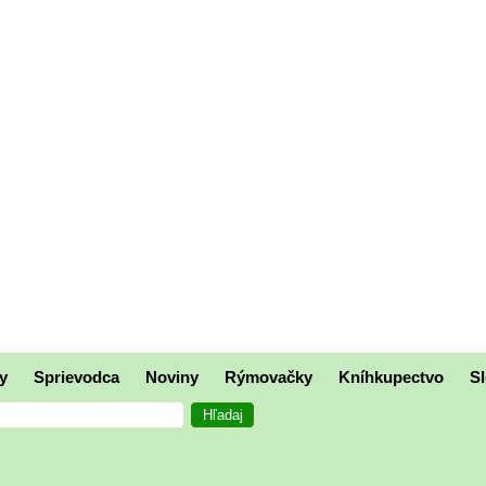
y
Sprievodca
Noviny
Rýmovačky
Kníhkupectvo
Sl