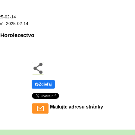
25-02-14
né: 2025-02-14
Horolezectvo
:
Zdieľaj
Mailujte adresu stránky