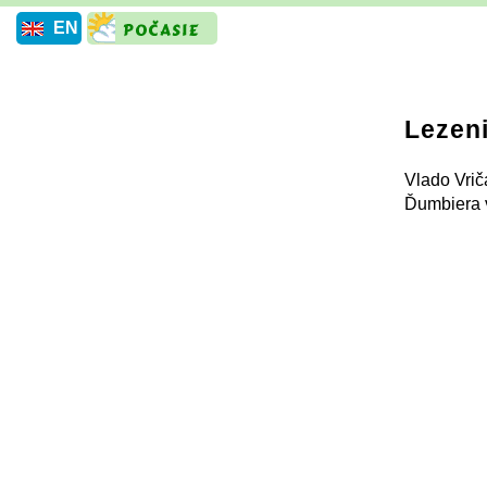
EN
Lezeni
Vlado Vrič
Ďumbiera v