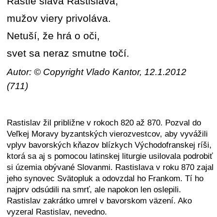
Rastie sláva Rastislava,
mužov viery privoláva.
Netuší, že hrá o oči,
svet sa neraz smutne točí.
Autor: © Copyright Vlado Kantor, 12.1.2012
(711)
Rastislav žil približne v rokoch 820 až 870. Pozval do
Veľkej Moravy byzantských vierozvestcov, aby vyvážili
vplyv bavorských kňazov blízkych Východofranskej ríši,
ktorá sa aj s pomocou latinskej liturgie usilovala podrobiť
si územia obývané Slovanmi. Rastislava v roku 870 zajal
jeho synovec Svätopluk a odovzdal ho Frankom. Tí ho
najprv odsúdili na smrť, ale napokon len oslepili.
Rastislav zakrátko umrel v bavorskom väzení. Ako
vyzeral Rastislav, nevedno.