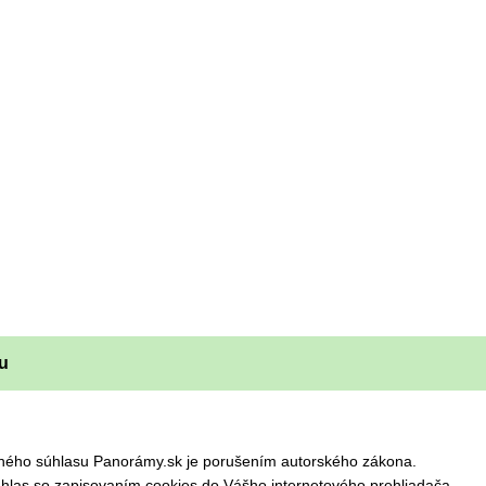
u
omného súhlasu Panorámy.sk je porušením autorského zákona.
hlas so zapisovaním cookies do Vášho internetového prehliadača.