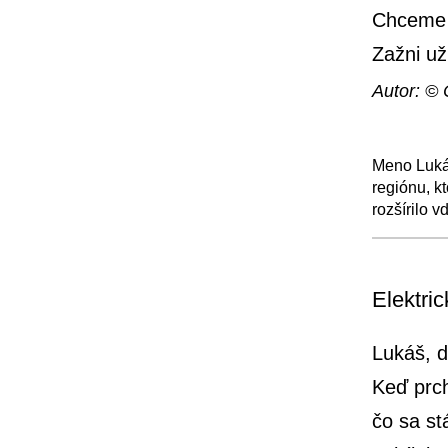
Chceme 
Zažni už
Autor: © 
Meno Lukáš
regiónu, k
rozšírilo v
+
Elektri
Lukáš, d
Keď prch
čo sa st