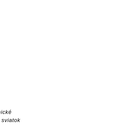
nické
 sviatok