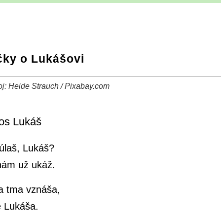
čky o Lukášovi
roj: Heide Strauch / Pixabay.com
−
⛶
os Lukáš
úlaš, Lukáš?
nám už ukáž.
a tma vznáša,
 Lukáša.