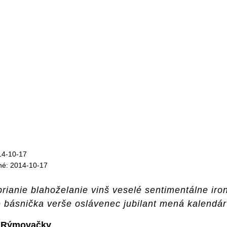
14-10-17
né: 2014-10-17
rianie blahoželanie vinš veselé sentimentálne iro
básnička verše oslávenec jubilant mená kalendár
Rýmovačky
: