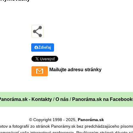
Zdieľaj
Mailujte adresu stránky
Panoráma.sk - Kontakty
/
O nás
/
Panoráma.sk na Facebook
© Copyright 1998 - 2025,
Panoráma.sk
 textov a fotografií zo stránok Panorámy.sk bez predchádzajúceho pís
namenávať vaše internetové preferencie. Používaním stránok dávate sú