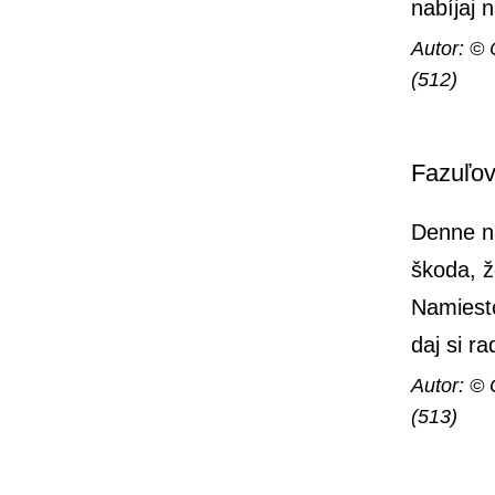
nabíjaj 
Autor: © 
(512)
Fazuľov
Denne n
škoda, ž
Namiesto
daj si ra
Autor: © 
(513)