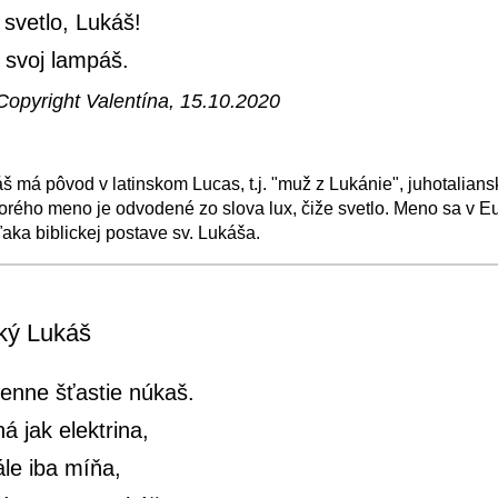
svetlo, Lukáš!
 svoj lampáš.
Copyright Valentína, 15.10.2020
 má pôvod v latinskom Lucas, t.j. "muž z Lukánie", juhotalian
torého meno je odvodené zo slova lux, čiže svetlo. Meno sa v E
ďaka biblickej postave sv. Lukáša.
−
⛶
cký Lukáš
enne šťastie núkaš.
á jak elektrina,
ále iba míňa,