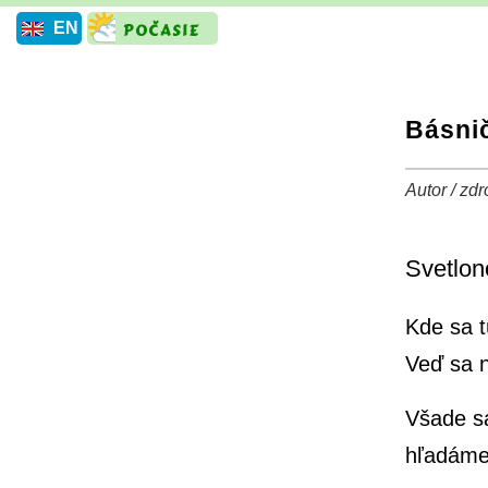
EN
Básni
Autor / zd
+
Svetlon
Kde sa t
Veď sa 
Všade s
hľadáme