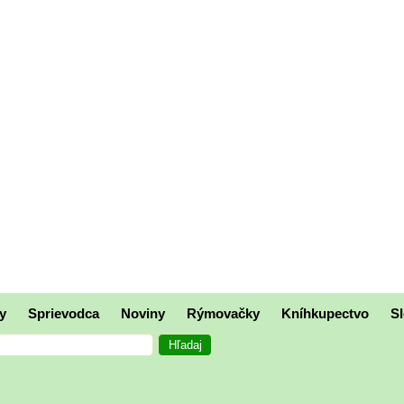
y
Sprievodca
Noviny
Rýmovačky
Kníhkupectvo
Sl