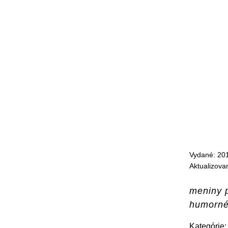
Vydané: 20
Aktualizova
meniny p
humorné 
Kategórie