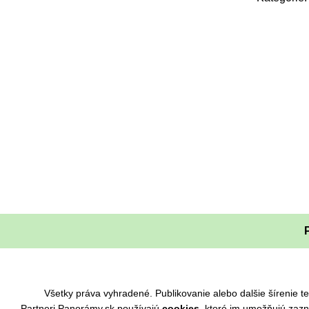
Všetky práva vyhradené. Publikovanie alebo dalšie šírenie
Partneri Panorámy.sk používajú
cookies
, ktoré im umožňujú zaz