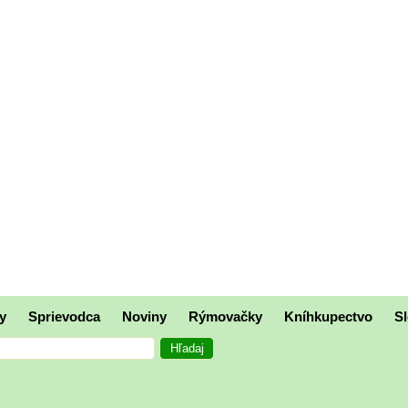
y
Sprievodca
Noviny
Rýmovačky
Kníhkupectvo
Sl