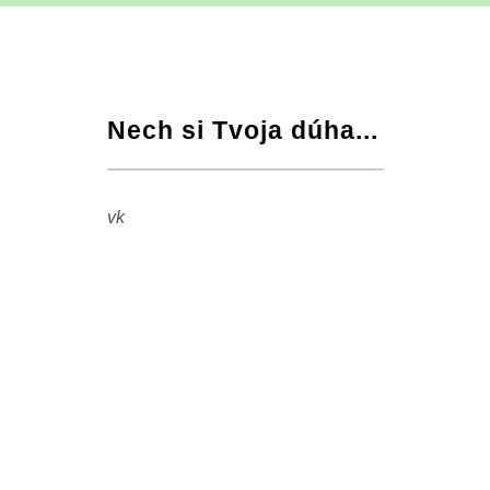
Nech si Tvoja dúha...
+
−
⛶
vk