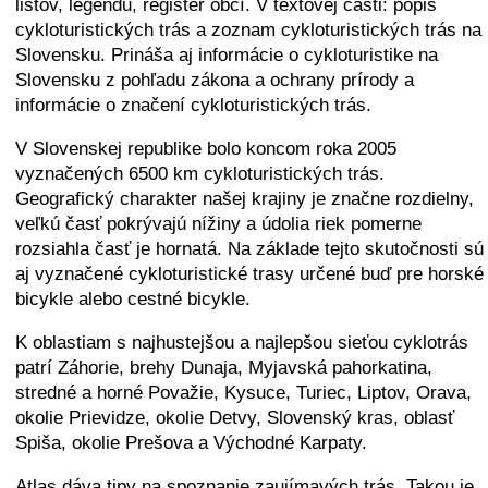
listov, legendu, register obcí. V textovej časti: popis
cykloturistických trás a zoznam cykloturistických trás na
Slovensku. Prináša aj informácie o cykloturistike na
Slovensku z pohľadu zákona a ochrany prírody a
informácie o značení cykloturistických trás.
V Slovenskej republike bolo koncom roka 2005
vyznačených 6500 km cykloturistických trás.
Geografický charakter našej krajiny je značne rozdielny,
veľkú časť pokrývajú nížiny a údolia riek pomerne
rozsiahla časť je hornatá. Na základe tejto skutočnosti sú
aj vyznačené cykloturistické trasy určené buď pre horské
bicykle alebo cestné bicykle.
K oblastiam s najhustejšou a najlepšou sieťou cyklotrás
patrí Záhorie, brehy Dunaja, Myjavská pahorkatina,
stredné a horné Považie, Kysuce, Turiec, Liptov, Orava,
okolie Prievidze, okolie Detvy, Slovenský kras, oblasť
Spiša, okolie Prešova a Východné Karpaty.
Atlas dáva tipy na spoznanie zaujímavých trás. Takou je