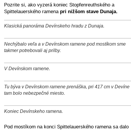
Pozrite si, ako vyzerá koniec Stopfenreuthského a
Spittelauerského ramena
pri nižšom stave Dunaja.
Klasická panoráma Devínskeho hradu z Dunaja.
+
−
⛶
Nechýbalo veľa a v Devínskom ramene pod mostíkom sme
+
−
⛶
takmer potrebovali aj prilby.
V Devínskom ramene.
+
−
⛶
Tu býva v Devínskom ramene prenáška, pri 417 cm v Devíne
+
−
⛶
tam bolo nebezpečné miesto.
Koniec Devínskeho ramena.
+
−
⛶
Pod mostíkom na konci Spittelauerského ramena sa dalo