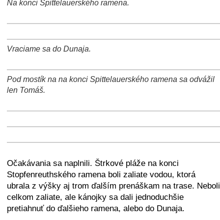
Na konci Spittelauerského ramena.
+
−
⛶
+
−
⛶
Vraciame sa do Dunaja.
+
−
⛶
Pod mostík na na konci Spittelauerského ramena sa odvážil
+
−
⛶
len Tomáš.
+
−
⛶
+
−
⛶
+
−
⛶
Očakávania sa naplnili. Štrkové pláže na konci
Stopfenreuthského ramena boli zaliate vodou, ktorá
ubrala z výšky aj trom ďalším prenáškam na trase. Neboli
celkom zaliate, ale kánojky sa dali jednoduchšie
pretiahnuť do ďalšieho ramena, alebo do Dunaja.