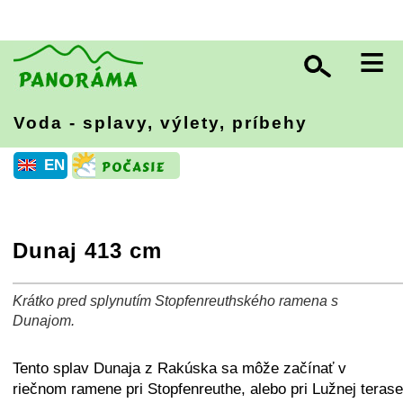
≡
Voda - splavy, výlety, príbehy
EN
Dunaj 413 cm
Krátko pred splynutím Stopfenreuthského ramena s
+
−
⛶
Dunajom.
Tento splav Dunaja z Rakúska sa môže začínať v
riečnom ramene pri Stopfenreuthe, alebo pri Lužnej terase