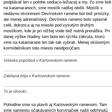
podplávať len v polohe sediaco-ležiacej a my, čo sme boli
na katamaranoch, sme mostík radšej obišli. Mostík v
nedávno otvorenom Devínskom ramene bol tiež prinízky,
ale menej adrenalínový. Devínske rameno bolo splavné
celé, dokonca aj na mieste pod vysutým druhým
mostíkom, kde je pri nižšej vode tiež nutná prenáška. Pri
danej výške hladiny tam bola len rýchla zákruta, ktorú
sme na katamarane len tak-tak vybrali. Menej skúseným
kormidelníkom toto miesto neodporúčam.
Volavka popolavá v Karloveskom ramene.
+
−
⛶
Zatúlaná bója v Karloveskom ramene.
+
−
⛶
To je úlovok!..
+
−
⛶
Pohodlne sme sa plavili aj Karloveským ramenom. Tam
sme namiesto očakávaných korytnačiek našli odtrhnutú