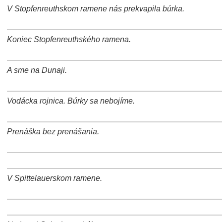
+
−
⛶
V Stopfenreuthskom ramene nás prekvapila búrka.
+
−
⛶
Koniec Stopfenreuthského ramena.
+
−
⛶
A sme na Dunaji.
+
−
⛶
Vodácka rojnica. Búrky sa nebojíme.
+
−
⛶
Prenáška bez prenášania.
+
−
⛶
+
−
⛶
V Spittelauerskom ramene.
+
−
⛶
+
−
⛶