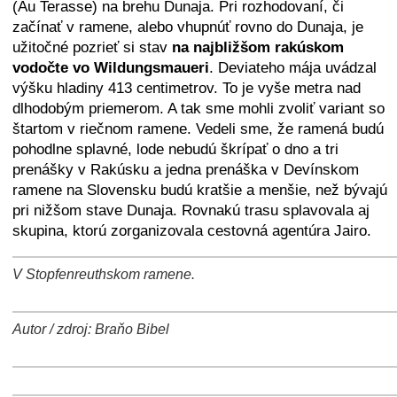
(Au Terasse) na brehu Dunaja. Pri rozhodovaní, či
začínať v ramene, alebo vhupnúť rovno do Dunaja, je
užitočné pozrieť si stav
na najbližšom rakúskom
vodočte vo Wildungsmaueri
. Deviateho mája uvádzal
výšku hladiny 413 centimetrov. To je vyše metra nad
dlhodobým priemerom. A tak sme mohli zvoliť variant so
štartom v riečnom ramene. Vedeli sme, že ramená budú
pohodlne splavné, lode nebudú škrípať o dno a tri
prenášky v Rakúsku a jedna prenáška v Devínskom
ramene na Slovensku budú kratšie a menšie, než bývajú
pri nižšom stave Dunaja. Rovnakú trasu splavovala aj
skupina, ktorú zorganizovala cestovná agentúra Jairo.
V Stopfenreuthskom ramene.
+
−
⛶
Autor / zdroj: Braňo Bibel
+
−
⛶