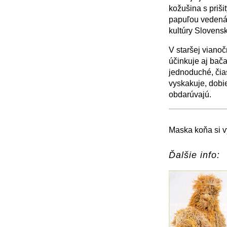
kožušina s priši
papuľou vedená 
kultúry Slovens
V staršej vianoč
účinkuje aj bača
jednoduché, čias
vyskakuje, dobie
obdarúvajú.
+
−
Maska koňa si v
Ďalšie info: