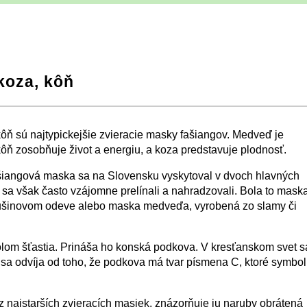
koza, kôň
⛶
ôň sú najtypickejšie zvieracie masky fašiangov. Medveď je
ôň zosobňuje život a energiu, a koza predstavuje plodnosť.
šiangová maska sa na Slovensku vyskytoval v dvoch hlavných
 sa však často vzájomne prelínali a nahradzovali. Bola to mask
šinovom odeve alebo maska medveďa, vyrobená zo slamy či
lom šťastia. Prináša ho konská podkova. V kresťanskom svet s
a odvíja od toho, že podkova má tvar písmena C, ktoré symbol
z najstarších zvieracích masiek, znázorňuje ju naruby obrátená