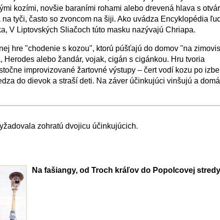
tými kozími, novšie baraními rohami alebo drevená hlava s otvá
na tyči, často so zvoncom na šiji. Ako uvádza Encyklopédia ľu
ka, V Liptovských Sliačoch túto masku nazývajú Chriapa.
nej hre "chodenie s kozou", ktorú púšťajú do domov "na zimovis
, Herodes alebo žandár, vojak, cigán s cigánkou. Hru tvoria
točne improvizované žartovné výstupy – čert vodí kozu po izbe,
dza do dievok a straší deti. Na záver účinkujúci vinšujú a domá
⛶
yžadovala zohratú dvojicu účinkujúcich.
Na fašiangy, od Troch kráľov do Popolcovej stredy