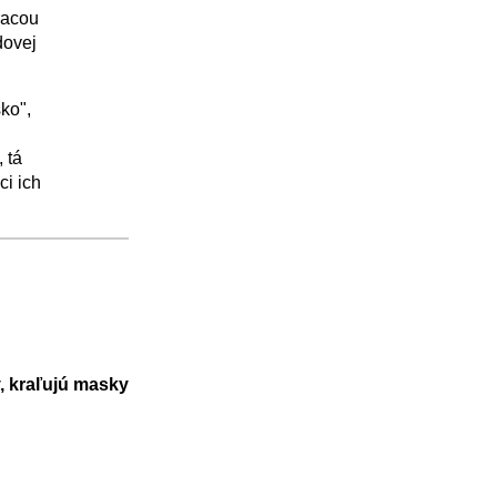
racou
dovej
ko",
 tá
ci ich
, kraľujú masky