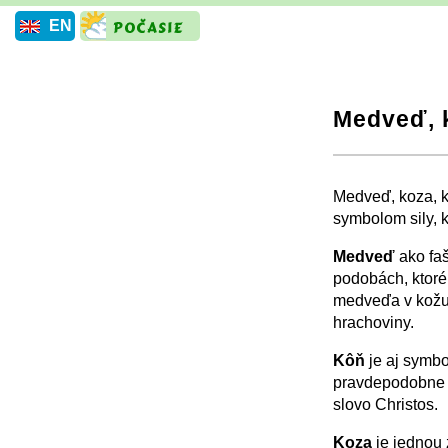
EN
Medveď, 
+
−
Medveď, koza, k
symbolom sily, k
Medveď
ako fa
podobách, ktoré
medveďa v kožu
hrachoviny.
Kôň
je aj symbo
pravdepodobne s
slovo Christos.
Koza
je jednou 