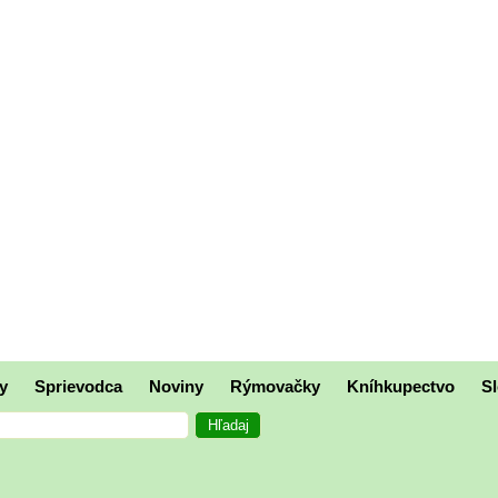
y
Sprievodca
Noviny
Rýmovačky
Kníhkupectvo
Sl