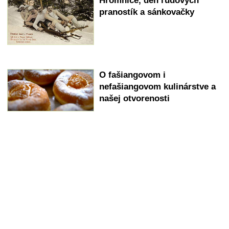
Hromnice, deň ľudových
pranostík a sánkovačky
O fašiangovom i
nefašiangovom kulinárstve a
našej otvorenosti