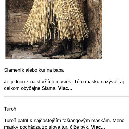
Slameník alebo kurina baba
Je jednou z najstarších masiek. Túto masku nazývali aj
celkom obyčajne Slama.
Viac...
+
−
⛶
Turoň
Turoň patril k najčastejším fašiangovým maskám. Meno
masky pochádza zo slova tur, čiže býk.
Viac...