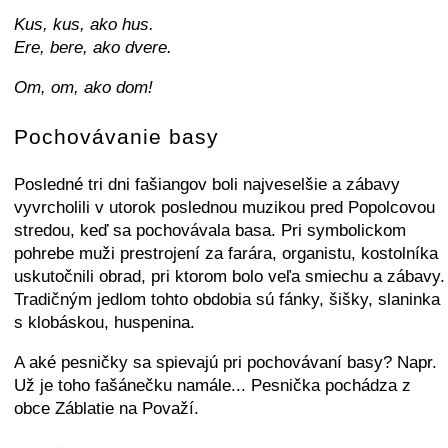
Kus, kus, ako hus.
Ere, bere, ako dvere.
Om, om, ako dom!
Pochovávanie basy
Posledné tri dni fašiangov boli najveselšie a zábavy
vyvrcholili v utorok poslednou muzikou pred Popolcovou
stredou, keď sa pochovávala basa. Pri symbolickom
pohrebe muži prestrojení za farára, organistu, kostolníka
uskutočnili obrad, pri ktorom bolo veľa smiechu a zábavy.
Tradičným jedlom tohto obdobia sú fánky, šišky, slaninka
s klobáskou, huspenina.
A aké pesničky sa spievajú pri pochovávaní basy? Napr.
Už je toho fašánečku namále... Pesnička pochádza z
obce Záblatie na Považí.