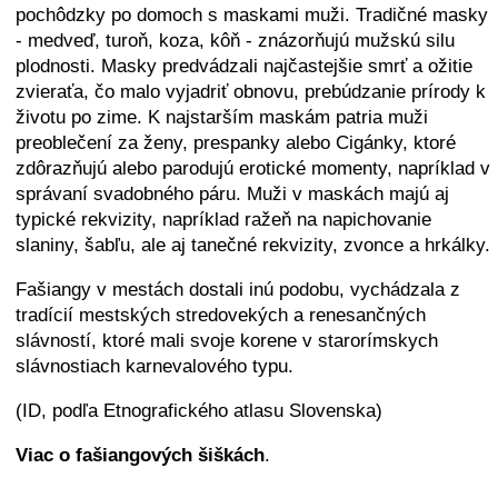
pochôdzky po domoch s maskami muži. Tradičné masky
- medveď, turoň, koza, kôň - znázorňujú mužskú silu
plodnosti. Masky predvádzali najčastejšie smrť a ožitie
zvieraťa, čo malo vyjadriť obnovu, prebúdzanie prírody k
životu po zime. K najstarším maskám patria muži
preoblečení za ženy, prespanky alebo Cigánky, ktoré
zdôrazňujú alebo parodujú erotické momenty, napríklad v
správaní svadobného páru. Muži v maskách majú aj
typické rekvizity, napríklad ražeň na napichovanie
slaniny, šabľu, ale aj tanečné rekvizity, zvonce a hrkálky.
Fašiangy v mestách dostali inú podobu, vychádzala z
tradícií mestských stredovekých a renesančných
slávností, ktoré mali svoje korene v starorímskych
slávnostiach karnevalového typu.
(ID, podľa Etnografického atlasu Slovenska)
Viac o fašiangových šiškách
.