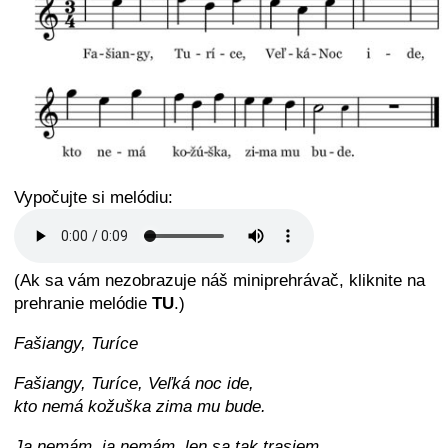
Vypočujte si melódiu:
(Ak sa vám nezobrazuje náš miniprehrávač, kliknite na
prehranie melódie
TU
.)
Fašiangy, Turíce
Fašiangy, Turíce, Veľká noc ide,
kto nemá kožuška zima mu bude.
Ja nemám, ja nemám, len sa tak trasiem,