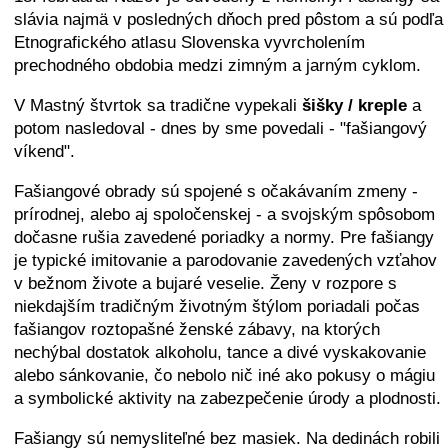
slávia najmä v posledných dňoch pred pôstom a sú podľa
Etnografického atlasu Slovenska vyvrcholením
prechodného obdobia medzi zimným a jarným cyklom.
V Mastný štvrtok sa tradične vypekali
šišky / kreple
a
potom nasledoval - dnes by sme povedali - "fašiangový
víkend".
Fašiangové obrady sú spojené s očakávaním zmeny -
prírodnej, alebo aj spoločenskej - a svojským spôsobom
dočasne rušia zavedené poriadky a normy. Pre fašiangy
je typické imitovanie a parodovanie zavedených vzťahov
v bežnom živote a bujaré veselie. Ženy v rozpore s
niekdajším tradičným životným štýlom poriadali počas
fašiangov roztopašné ženské zábavy, na ktorých
nechýbal dostatok alkoholu, tance a divé vyskakovanie
alebo sánkovanie, čo nebolo nič iné ako pokusy o mágiu
a symbolické aktivity na zabezpečenie úrody a plodnosti.
Fašiangy sú nemysliteľné bez masiek. Na dedinách robili