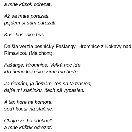
a mne kúsok odrezať.
Až sa máte porezati,
pôjdem si sám odrezati.
Kus, kus, ako hus.
Ďalšia verzia pesničky Fašiangy, Hromnice z Kokavy nad
Rimavicou (Malohont):
Fašange, Hromnice, Veľká noc iďe,
kto ňemá kožuška zima mu buďe.
Ja ňemám, ja ňemám, ľen sä ta träsien,
dajťe mi slaňinku, ňech sä vypasien.
A tan hore na komore,
seďí kocúr na slaňine.
Chojťe že ho odohnať
a mne kúšťik odrezať.