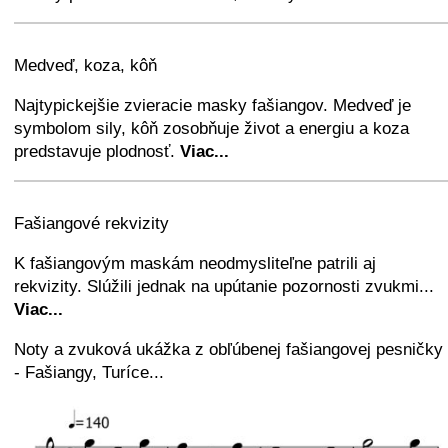
+
−
⛶
Medveď, koza, kôň
Najtypickejšie zvieracie masky fašiangov. Medveď je
symbolom sily, kôň zosobňuje život a energiu a koza
predstavuje plodnosť.
Viac...
+
−
⛶
Fašiangové rekvizity
K fašiangovým maskám neodmysliteľne patrili aj
rekvizity. Slúžili jednak na upútanie pozornosti zvukmi...
Viac...
Noty a zvuková ukážka z obľúbenej fašiangovej pesničky
- Fašiangy, Turíce...