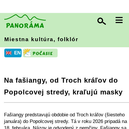
≡
Miestna kultúra, folklór
EN
Na fašiangy, od Troch kráľov do
Popolcovej stredy, kraľujú masky
+
−
⛶
Fašiangy predstavujú obdobie od Troch kráľov (šiesteho
januára) do Popolcovej stredy. Tá v roku 2026 pripadá na
18. februára. Názov je odvodený z nemčiny. Fašiangy sa