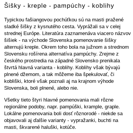
Šišky - kreple - pampúchy - koblihy
Typickou fašiangovou pochúťkou sú na masti pražené
sladké šišky z kysnutého cesta. Vyprážali sa v celej
strednej Európe. Literatúra zaznamenáva viacero názvov
šišiek - na východe Slovenska pomenovanie šišky
alternujú kreple. Okrem toho bola na južnom a strednom
Slovensku rošírena alternatíva pampúchy. Zrejme z
českého prostredia na západné Slovensko prenikala
štvrtá hlavná varianta - koblihy. Koblihy však bývajú
plnené džemom, a tak môžeme iba špekulovať, či
kobliški, ktoré však poznali aj na krajnom výhode
Slovenska, boli plnené, alebo nie.
Všetky tieto štyri hlavné pomenovania mali rôzne
regionálne podoby, napr. pampúški, krample, graple.
Lokálne pomenovania boli dosť rôznorodé - niekde sa
objavovali aj ďalšie varianty - vypražanki, buchti na
masti, škvarené haluški, kotúče.