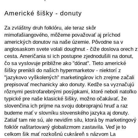
Americké šišky - donuty
Za zvláštny druh folklóru, ale teraz skôr
mimofašiangového, môžeme považovať aj príchod
amerických donutov na naše územie. Pôvodne sa v
anglosaskom svete volali doughnut - čiže doslova orech z
cesta. Američania si ich postupne zjednodušili na donut,
čo sa vyslovuje približne ako "dónat". Tieto americké
šišky prenikli do našich hypermarketov - niektorí z
"jazykovo vyškolených" marketingárov ich zrejme začali
prepisovať mechanicky ako donuty. Kedže sa vyznačujú
rôznymi pestrofarebnými posýpkami, ktoré neboli natoľko
typické pre naše klasické šišky, možno očakávať, že
slovenčina ich prijme na svoju dobroprajnú hruď a raz
budeme mať v slovníku slovenského jazyka aj donuty.
Zatiaľ tam nie sú, ale nevidím silu, ktorá by marketingový
folklór naštartovaný globalizmom zastavila. Veď je to
celkom šik mať rozkošnú cukráreň s názvom La