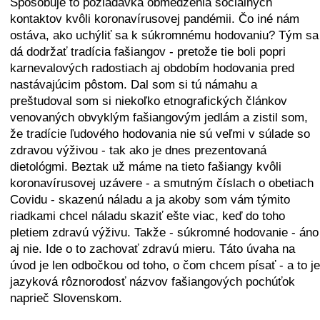
Spôsobuje to požiadavka obmedzenia sociálnych
kontaktov kvôli koronavírusovej pandémii. Čo iné nám
ostáva, ako uchýliť sa k súkromnému hodovaniu? Tým sa
dá dodržať tradícia fašiangov - pretože tie boli popri
karnevalových radostiach aj obdobím hodovania pred
nastávajúcim pôstom. Dal som si tú námahu a
preštudoval som si niekoľko etnografických článkov
venovaných obvyklým fašiangovým jedlám a zistil som,
že tradície ľudového hodovania nie sú veľmi v súlade so
zdravou výživou - tak ako je dnes prezentovaná
dietológmi. Beztak už máme na tieto fašiangy kvôli
koronavírusovej uzávere - a smutným číslach o obetiach
Covidu - skazenú náladu a ja akoby som vám týmito
riadkami chcel náladu skaziť ešte viac, keď do toho
pletiem zdravú výživu. Takže - súkromné hodovanie - áno
aj nie. Ide o to zachovať zdravú mieru. Táto úvaha na
úvod je len odbočkou od toho, o čom chcem písať - a to je
jazyková rôznorodosť názvov fašiangových pochúťok
naprieč Slovenskom.