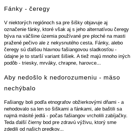
Fánky - čeregy
V niektorých regiónoch sa pre šišky objavuje aj
označenie fánky, ktoré však aj s jeho alternatívou čeregy
býva na väčšine územia používané pre ploché na masti
pražené pečivo ale z nekysnutého cesta. Fánky, alebo
čeregy sú ďalšou hlavnou fašiangovou sladkosťou -
údajne je to starší variant šišiek. A tiež majú mnoho iných
podôb - triesky, mrváky, chrapne, harovce...
Aby nedošlo k nedorozumeniu - mäso
nechýbalo
Fašiangy boli podľa etnografov obžierkovými dňami - a
nehodovalo sa len so šiškami a fánkami, ale baštili sa
najmä mäsité jedlá - počas fašiangov vrcholili zabíjačky.
Teda ďalší čierny bod pre zdravú výživu, ktorý sme
zdedili od našich predkov...