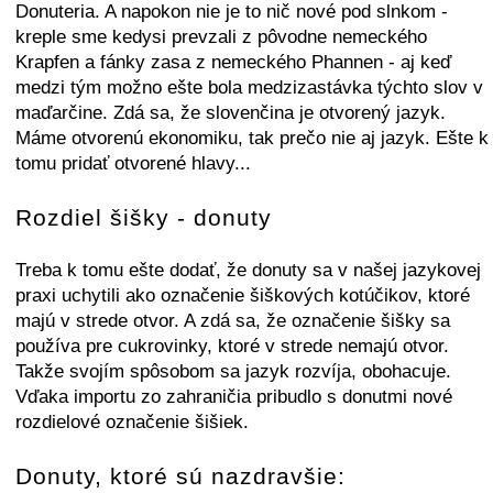
Donuteria. A napokon nie je to nič nové pod slnkom -
kreple sme kedysi prevzali z pôvodne nemeckého
Krapfen a fánky zasa z nemeckého Phannen - aj keď
medzi tým možno ešte bola medzizastávka týchto slov v
maďarčine. Zdá sa, že slovenčina je otvorený jazyk.
Máme otvorenú ekonomiku, tak prečo nie aj jazyk. Ešte k
tomu pridať otvorené hlavy...
Rozdiel šišky - donuty
Treba k tomu ešte dodať, že donuty sa v našej jazykovej
praxi uchytili ako označenie šiškových kotúčikov, ktoré
majú v strede otvor. A zdá sa, že označenie šišky sa
používa pre cukrovinky, ktoré v strede nemajú otvor.
Takže svojím spôsobom sa jazyk rozvíja, obohacuje.
Vďaka importu zo zahraničia pribudlo s donutmi nové
rozdielové označenie šišiek.
Donuty, ktoré sú nazdravšie: