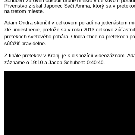
Schubert zároveň obsadil druhé miesto v celkovom porad
Prvenstvo získal Japonec Sači Amma, ktorý sa v pretekoc
na treťom mieste.
Adam Ondra skončil v celkovom poradí na jedenástom mie
zlé umiestnenie, pretože sa v roku 2013 celkovo zúčastni
pretekoch svetového pohára. Ondra chce na pretekoch po
súťažiť pravidelne.
Z finále pretekov v Kranji je k dispozícii videozáznam. A
zázname o 19:10 a Jacob Schubert: 0:40:40.