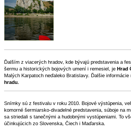
+
−
⛶
Ďalším z viacerých hradov, kde bývajú predstavenia a fest
šermu a historických bojových umení i remesiel, je
Hrad 
Malých Karpatoch neďaleko Bratislavy. Ďalšie informácie
hradu.
+
−
⛶
Snímky sú z festivalu v roku 2010. Bojové výstúpenia, veľ
komorné šermiarsko-divadelné predstavenia, súboje na m
sa striedali s tanečnými a hudobnými vystúpeniami. To vš
účinkujúcich zo Slovenska, Čiech i Maďarska.