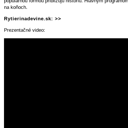
populárnou formou približujú históriu. Hlavným programom
na koňoch.
Rytierinadevine.sk: >>
Prezentačné video: