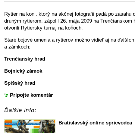
+
−
⛶
Rytier na koni, ktorý na akčnej fotografii padá po zásahu d
druhým rytierom, zápolil 26. mája 2009 na Trenčianskom 
otvorili Rytiersky turnaj na koňoch.
Staré bojové umenia a rytierov možno vidieť aj na ďalšíc
a zámkoch:
Trenčiansky hrad
Bojnický zámok
Spišský hrad
Pripojte komentár
Ďalšie info:
Bratislavský online sprievodca