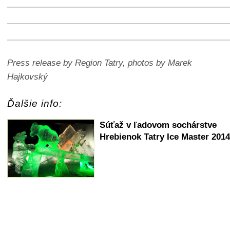
+
−
⛶
+
−
⛶
+
−
⛶
+
−
⛶
Press release by Region Tatry, photos by Marek
Hajkovský
Ďalšie info:
Súťaž v ľadovom sochárstve
Hrebienok Tatry Ice Master 2014