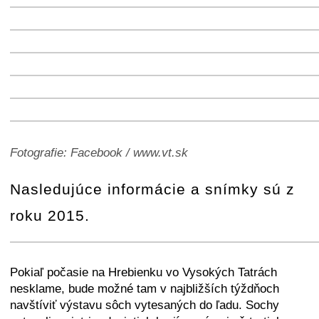
+
−
⛶
+
−
⛶
+
−
⛶
+
−
⛶
+
−
⛶
+
−
⛶
+
−
⛶
Fotografie: Facebook / www.vt.sk
Nasledujúce informácie a snímky sú z
roku 2015.
+
−
⛶
Pokiaľ počasie na Hrebienku vo Vysokých Tatrách
nesklame, bude možné tam v najbližších týždňoch
navštíviť výstavu sôch vytesaných do ľadu. Sochy