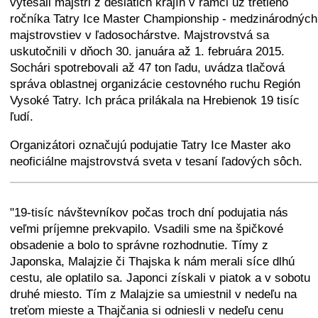
vytesali majstri z desiatich krajín v rámci už tretieho
ročníka Tatry Ice Master Championship - medzinárodných
majstrovstiev v ľadosochárstve. Majstrovstvá sa
uskutočnili v dňoch 30. januára až 1. februára 2015.
Sochári spotrebovali až 47 ton ľadu, uvádza tlačová
správa oblastnej organizácie cestovného ruchu Región
Vysoké Tatry. Ich práca prilákala na Hrebienok 19 tisíc
ľudí.
Organizátori označujú podujatie Tatry Ice Master ako
neoficiálne majstrovstvá sveta v tesaní ľadových sôch.
+
−
⛶
"19-tisíc návštevníkov počas troch dní podujatia nás
veľmi príjemne prekvapilo. Vsadili sme na špičkové
obsadenie a bolo to správne rozhodnutie. Tímy z
Japonska, Malajzie či Thajska k nám merali síce dlhú
cestu, ale oplatilo sa. Japonci získali v piatok a v sobotu
druhé miesto. Tím z Malajzie sa umiestnil v nedeľu na
treťom mieste a Thajčania si odniesli v nedeľu cenu