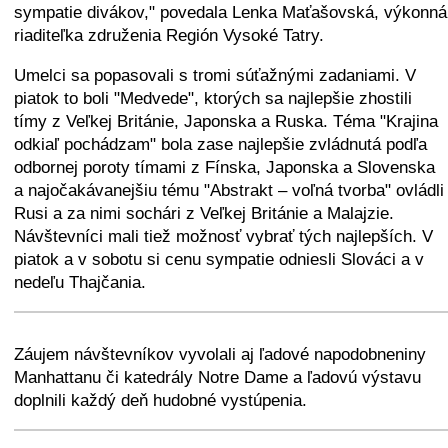
sympatie divákov," povedala Lenka Maťašovská, výkonná
riaditeľka združenia Región Vysoké Tatry.
Umelci sa popasovali s tromi súťažnými zadaniami. V
piatok to boli "Medvede", ktorých sa najlepšie zhostili
tímy z Veľkej Británie, Japonska a Ruska. Téma "Krajina
odkiaľ pochádzam" bola zase najlepšie zvládnutá podľa
odbornej poroty tímami z Fínska, Japonska a Slovenska
a najočakávanejšiu tému "Abstrakt – voľná tvorba" ovládli
Rusi a za nimi sochári z Veľkej Británie a Malajzie.
Návštevníci mali tiež možnosť vybrať tých najlepších. V
piatok a v sobotu si cenu sympatie odniesli Slováci a v
nedeľu Thajčania.
+
−
⛶
Záujem návštevníkov vyvolali aj ľadové napodobneniny
Manhattanu či katedrály Notre Dame a ľadovú výstavu
doplnili každý deň hudobné vystúpenia.