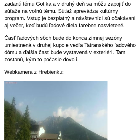
zadanú tému Gotika a v druhý deň sa môžu zapojiť do
súťaže na voľnú tému. Súťaž sprevádza kultúrny
program. Vstup je bezplatný a návštevníci sú očakávaní
aj večer, keď budú ľadové diela farebne nasvietené.
Časť ľadových sôch bude do konca zimnej sezóny
umiestnená v druhej kupole vedľa Tatranského ľadového
dómu a ďalšia časť bude vystavená v exteriéri. Tam
zostanú, kým to počasie dovolí.
Webkamera z Hrebienku: