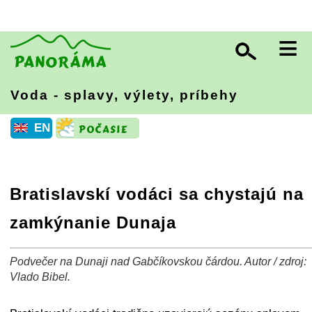
≡
Voda - splavy, výlety, príbehy
EN
Bratislavskí vodáci sa chystajú na
zamkýnanie Dunaja
Podvečer na Dunaji nad Gabčíkovskou čárdou. Autor / zdroj:
+
−
⛶
Vlado Bibel.