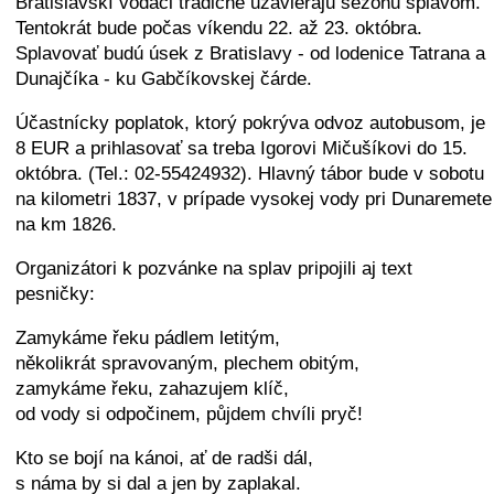
Bratislavskí vodáci tradične uzavierajú sezónu splavom.
Tentokrát bude počas víkendu 22. až 23. októbra.
Splavovať budú úsek z Bratislavy - od lodenice Tatrana a
Dunajčíka - ku Gabčíkovskej čárde.
Účastnícky poplatok, ktorý pokrýva odvoz autobusom, je
8 EUR a prihlasovať sa treba Igorovi Mičušíkovi do 15.
októbra. (Tel.: 02-55424932). Hlavný tábor bude v sobotu
na kilometri 1837, v prípade vysokej vody pri Dunaremete
na km 1826.
Organizátori k pozvánke na splav pripojili aj text
pesničky:
Zamykáme řeku pádlem letitým,
několikrát spravovaným, plechem obitým,
zamykáme řeku, zahazujem klíč,
od vody si odpočinem, půjdem chvíli pryč!
Kto se bojí na kánoi, ať de radši dál,
s náma by si dal a jen by zaplakal.