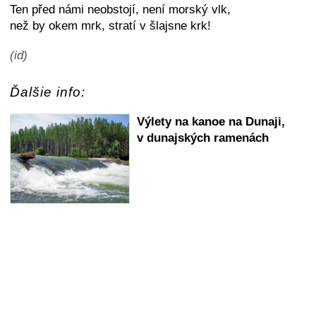
Ten před námi neobstojí, není morský vlk,
než by okem mrk, stratí v šlajsne krk!
(id)
Ďalšie info:
Výlety na kanoe na Dunaji,
v dunajských ramenách