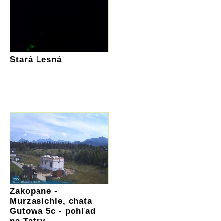
Stará Lesná
Zakopane -
Murzasichle, chata
Gutowa 5c - pohľad
na Tatry