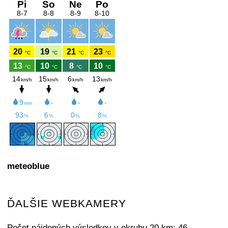
meteoblue
ĎALŠIE WEBKAMERY
Počet nájdených výsledkov v okruhu 20 km: 46.