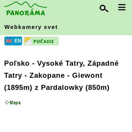
≡
Webkamery svet
EN
Poľsko
-
Vysoké Tatry, Západné
Tatry
- Zakopane - Giewont
(1895m) z Pardalowky (850m)