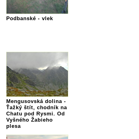
Podbanské - vlek
Mengusovská dolina -
Ťažký štít, chodník na
Chatu pod Rysmi. Od
Vyšného Žabieho
plesa