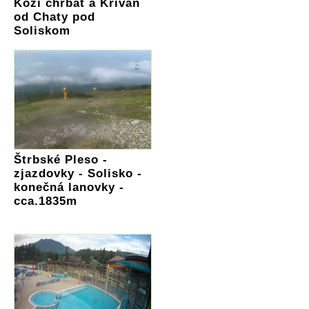
Kozí chrbát a Kriváň
od Chaty pod
Soliskom
Štrbské Pleso -
zjazdovky - Solisko -
konečná lanovky -
cca.1835m