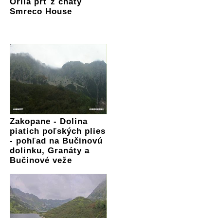
Orlia prť z chaty
Smreco House
Zakopane - Dolina
piatich poľských plies
- pohľad na Bučinovú
dolinku, Granáty a
Bučinové veže