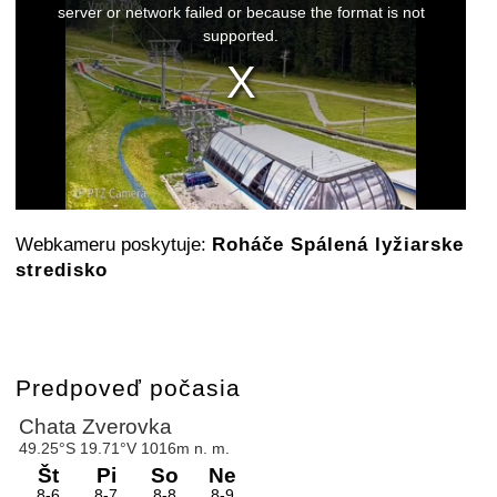
a
server or network failed or because the format is not
modal
supported.
window.
Webkameru poskytuje:
Roháče Spálená lyžiarske
stredisko
Predpoveď počasia