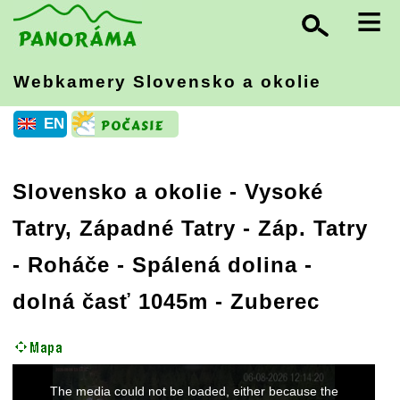
≡
Webkamery Slovensko
a okolie
EN
Slovensko a okolie
-
Vysoké
Tatry, Západné Tatry
- Záp. Tatry
- Roháče - Spálená dolina -
dolná časť 1045m - Zuberec
This
The media could not be loaded, either because the
is