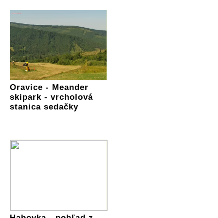
Oravice - Meander
skipark - vrcholová
stanica sedačky
Habovka - pohľad z