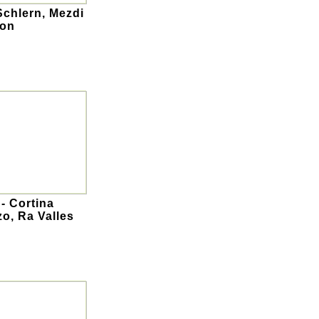
Schlern, Mezdi
ion
- Cortina
o, Ra Valles