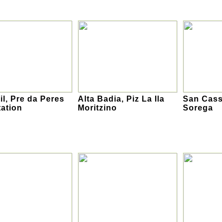
gil, Pre da Peres
Alta Badia, Piz La Ila
San Cass
ation
Moritzino
Sorega