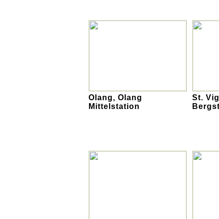
Olang, Olang
St. Vi
Mittelstation
Bergst