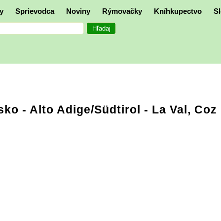
y
Sprievodca
Noviny
Rýmovačky
Kníhkupectvo
Sl
sko - Alto Adige/Südtirol
- La Val, Coz