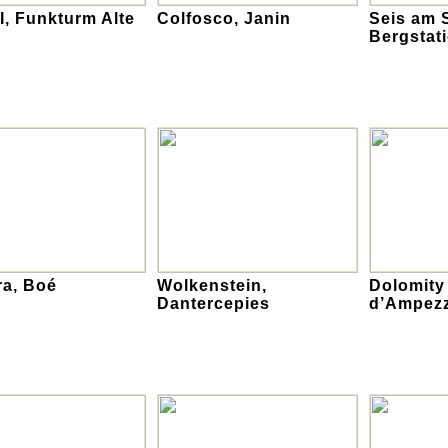
I, Funkturm Alte
Colfosco, Janin
Seis am 
Bergstat
ra, Boé
Wolkenstein,
Dolomity 
Dantercepies
d’Ampezz