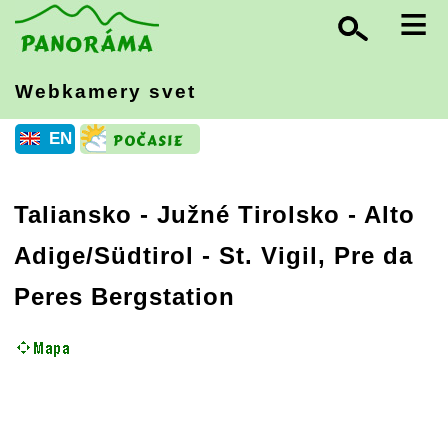
≡
Webkamery svet
EN
Taliansko
-
Južné Tirolsko - Alto
Adige/Südtirol
- St. Vigil, Pre da
Peres Bergstation