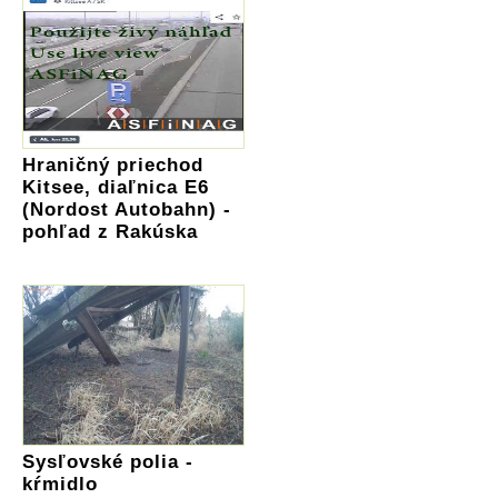
Hraničný priechod
Kitsee, diaľnica E6
(Nordost Autobahn) -
pohľad z Rakúska
Sysľovské polia -
kŕmidlo