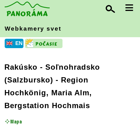
≡
Webkamery svet
EN
Rakúsko
-
Soľnohradsko
(Salzbursko)
- Region
Hochkönig, Maria Alm,
Bergstation Hochmais