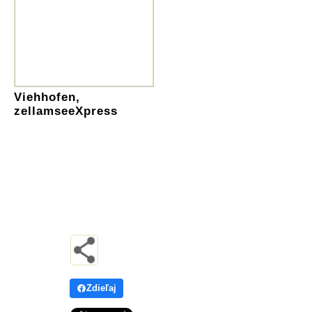
Viehhofen,
zellamseeXpress
Zdieľaj