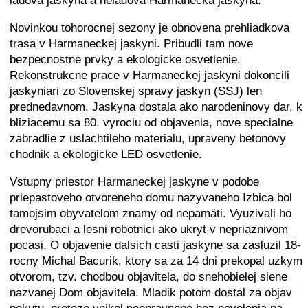
ladova jaskyna a neladova Harmanecka jaskyna.
Novinkou tohorocnej sezony je obnovena prehliadkova
trasa v Harmaneckej jaskyni. Pribudli tam nove
bezpecnostne prvky a ekologicke osvetlenie.
Rekonstrukcne prace v Harmaneckej jaskyni dokoncili
jaskyniari zo Slovenskej spravy jaskyn (SSJ) len
prednedavnom. Jaskyna dostala ako narodeninovy dar, k
bliziacemu sa 80. vyrociu od objavenia, nove specialne
zabradlie z uslachtileho materialu, upraveny betonovy
chodnik a ekologicke LED osvetlenie.
Vstupny priestor Harmaneckej jaskyne v podobe
priepastoveho otvoreneho domu nazyvaneho Izbica bol
tamojsim obyvatelom znamy od nepamäti. Vyuzivali ho
drevorubaci a lesni robotnici ako ukryt v nepriaznivom
pocasi. O objavenie dalsich casti jaskyne sa zasluzil 18-
rocny Michal Bacurik, ktory sa za 14 dni prekopal uzkym
otvorom, tzv. chodbou objavitela, do snehobielej siene
nazvanej Dom objavitela. Mladik potom dostal za objav