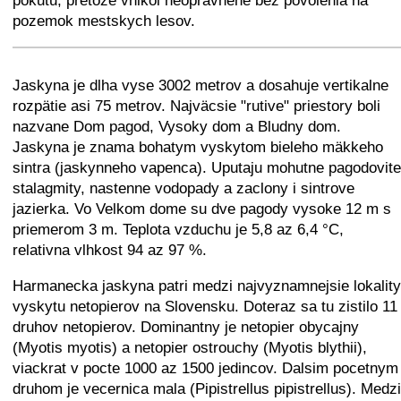
pokutu, pretoze vnikol neopravnene bez povolenia na
pozemok mestskych lesov.
+
−
⛶
Jaskyna je dlha vyse 3002 metrov a dosahuje vertikalne
rozpätie asi 75 metrov. Najväcsie "rutive" priestory boli
nazvane Dom pagod, Vysoky dom a Bludny dom.
Jaskyna je znama bohatym vyskytom bieleho mäkkeho
sintra (jaskynneho vapenca). Uputaju mohutne pagodovite
stalagmity, nastenne vodopady a zaclony i sintrove
jazierka. Vo Velkom dome su dve pagody vysoke 12 m s
priemerom 3 m. Teplota vzduchu je 5,8 az 6,4 °C,
relativna vlhkost 94 az 97 %.
Harmanecka jaskyna patri medzi najvyznamnejsie lokality
vyskytu netopierov na Slovensku. Doteraz sa tu zistilo 11
druhov netopierov. Dominantny je netopier obycajny
(Myotis myotis) a netopier ostrouchy (Myotis blythii),
viackrat v pocte 1000 az 1500 jedincov. Dalsim pocetnym
druhom je vecernica mala (Pipistrellus pipistrellus). Medzi