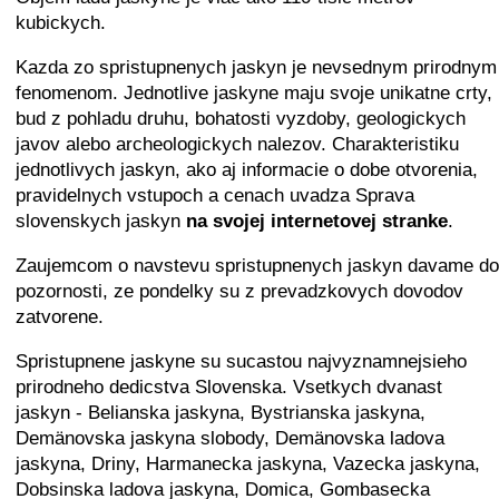
kubickych.
Kazda zo spristupnenych jaskyn je nevsednym prirodnym
fenomenom. Jednotlive jaskyne maju svoje unikatne crty,
bud z pohladu druhu, bohatosti vyzdoby, geologickych
javov alebo archeologickych nalezov. Charakteristiku
jednotlivych jaskyn, ako aj informacie o dobe otvorenia,
pravidelnych vstupoch a cenach uvadza Sprava
slovenskych jaskyn
na svojej internetovej stranke
.
Zaujemcom o navstevu spristupnenych jaskyn davame do
pozornosti, ze pondelky su z prevadzkovych dovodov
zatvorene.
Spristupnene jaskyne su sucastou najvyznamnejsieho
prirodneho dedicstva Slovenska. Vsetkych dvanast
jaskyn - Belianska jaskyna, Bystrianska jaskyna,
Demänovska jaskyna slobody, Demänovska ladova
jaskyna, Driny, Harmanecka jaskyna, Vazecka jaskyna,
Dobsinska ladova jaskyna, Domica, Gombasecka