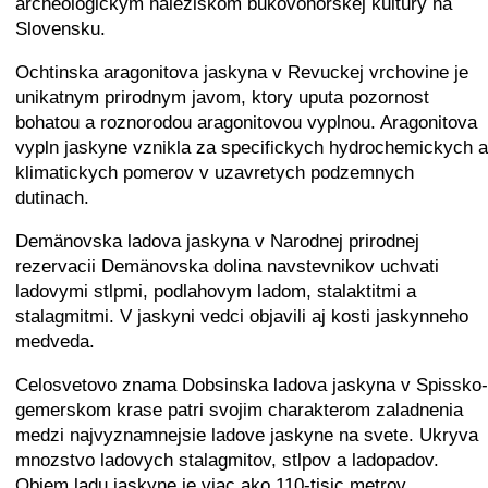
archeologickym naleziskom bukovohorskej kultury na
Slovensku.
Ochtinska aragonitova jaskyna v Revuckej vrchovine je
unikatnym prirodnym javom, ktory uputa pozornost
bohatou a roznorodou aragonitovou vyplnou. Aragonitova
vypln jaskyne vznikla za specifickych hydrochemickych a
klimatickych pomerov v uzavretych podzemnych
dutinach.
Demänovska ladova jaskyna v Narodnej prirodnej
rezervacii Demänovska dolina navstevnikov uchvati
ladovymi stlpmi, podlahovym ladom, stalaktitmi a
stalagmitmi. V jaskyni vedci objavili aj kosti jaskynneho
medveda.
Celosvetovo znama Dobsinska ladova jaskyna v Spissko-
gemerskom krase patri svojim charakterom zaladnenia
medzi najvyznamnejsie ladove jaskyne na svete. Ukryva
mnozstvo ladovych stalagmitov, stlpov a ladopadov.
Objem ladu jaskyne je viac ako 110-tisic metrov