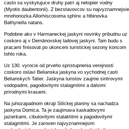
casto sa vyskytujuce druhy patri aj netopier vodny
(Myotis daubentonii). Z bezstavovcov su najvyznamnejsie
mnohonozka Allorhiscosoma sphinx a hlbinovka
Bathynella natans.
Podobne ako v Harmaneckej jaskyni novinky pribudnu uz
coskoro aj v Demänovskej ladovej jaskyni. Tam budu s
pracami finisovat po ukonceni turistickej sezony koncom
tohto roka.
Uz 130. vyrocie od prveho spristupnenia verejnosti
coskoro oslavi Belianska jaskyna vo vychodnej casti
Belianskych Tatier. Jaskyna turistov zaujme sintrovymi
vodopadmi, pagodovitymi stalagmitmi a dalsimi
prirodnymi krasami.
Na juhozapadnom okraji Silickej planiny sa nachadza
jaskyna Domica. Ta je zaujimava kaskadovymi
jazierkami, cibulovitymi stalaktitmi a pagodovitymi
stalagmitmi. Je zaroven najvyznamnejsim