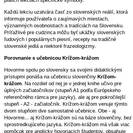
piatich lekciách špecifické symboly.
Každú lekciu uzatvára časť zo slovenských reálií, ktorá
informuje používateľa o zaujímavých miestach,
významných osobnostiach a tradíciách na Slovensku.
Príťažlivé pre cudzinca môžu byť ukážky slovenských
ľudových i populárnych piesní, recepty na tradičné
slovenské jedlá a niektoré frazeologizmy.
Porovnanie s učebnicou Krížom-krážom
Hovorme spolu po slovensky sa svojimi didaktickými
prístupmi ponáša na učebnicu slovenčiny
Krížom-
krážom
. Na rozdiel od nej je v jednej knihe učivo pre
úplných začiatočníkov (stupeň A1 podľa Európskeho
referenčného rámca pre jazyky), ale aj pre pokročilejší
stupeň - A2 - začiatočník. Krížom-krážom venuje týmto
dvom stupňom dve samostatné učebnice. Obe - aj
Hovorme... aj Krížom-krážom sú na báze slovenčiny, bez
sprostredkujúceho jazyka. Krížom-krážom má však viac
pomôcok pre anglicky hovoriacich študentov, obsahuje