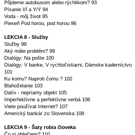
Pôjdeme autobusom alebo rýchlikom? 93
Písanie I/Í a Y/Ý 94
Voda - môj život 95
Pieseň Pod horou, pod horou 96
LEKCIA 8 - Služby
Služby 98
Aký máte problém? 99
Dialógy: Na pošte 100
Dialógy: V banke, V rychločistiarni, Dámske kaderníctvo
101
Ku komu? Naproti čomu ? 102
Blahoželanie 103
Datív - nepriamy objekt 105
Imperfektívne a perfektívne verbá 106
Viete používat Internet? 107
Americký bankár zo Slovenska 108
LEKCIA 9 - Šaty robia človeka
Čo si oblečiem? 110