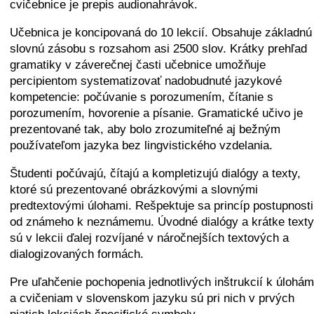
cvičebnice je prepis audionahrávok.
Učebnica je koncipovaná do 10 lekcií. Obsahuje základnú
slovnú zásobu s rozsahom asi 2500 slov. Krátky prehľad
gramatiky v záverečnej časti učebnice umožňuje
percipientom systematizovať nadobudnuté jazykové
kompetencie: počúvanie s porozumením, čítanie s
porozumením, hovorenie a písanie. Gramatické učivo je
prezentované tak, aby bolo zrozumiteľné aj bežným
používateľom jazyka bez lingvistického vzdelania.
Študenti počúvajú, čítajú a kompletizujú dialógy a texty,
ktoré sú prezentované obrázkovými a slovnými
predtextovými úlohami. Rešpektuje sa princíp postupnosti
od známeho k neznámemu. Úvodné dialógy a krátke texty
sú v lekcii ďalej rozvíjané v náročnejších textových a
dialogizovaných formách.
Pre uľahčenie pochopenia jednotlivých inštrukcií k úlohám
a cvičeniam v slovenskom jazyku sú pri nich v prvých