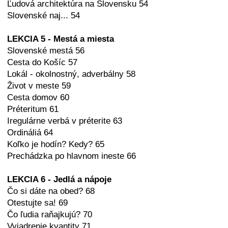
Ľudová architektúra na Slovensku 54
Slovenské naj... 54
LEKCIA 5 - Mestá a miesta
Slovenské mestá 56
Cesta do Košíc 57
Lokál - okolnostný, adverbálny 58
Život v meste 59
Cesta domov 60
Préteritum 61
Iregulárne verbá v préterite 63
Ordináliá 64
Koľko je hodín? Kedy? 65
Prechádzka po hlavnom ineste 66
LEKCIA 6 - Jedlá a nápoje
Čo si dáte na obed? 68
Otestujte sa! 69
Čo ľudia raňajkujú? 70
Vyjadrenie kvantity 71