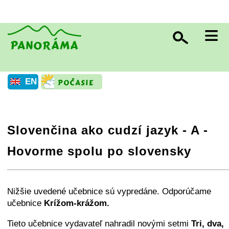
≡
EN
Slovenčina ako cudzí jazyk - A -
Hovorme spolu po slovensky
+
−
⛶
Nižšie uvedené učebnice sú vypredáne. Odporúčame
učebnice
Krížom-krážom.
Tieto učebnice vydavateľ nahradil novými setmi
Tri, dva,