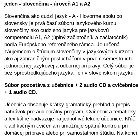
jeden - slovenčina - úroveň A1 a A2
.
Slovenčina ako cudzí jazyk - A - Hovorme spolu po
slovensky je prvá časť súboru jazykového kurzu
slovenčiny ako cudzieho jazyka pre jazykovú
kompetenciu A1, A2 (úplný začiatočník a začiatočník)
podľa Európskeho referenčného rámca. Je určená
záujemcom o štúdium slovenčiny v jazykových kurzoch,
ako aj zahraničným poslucháčom v prvom semestri ich
jednoročnej jazykovej a odbornej prípravy. Celý súbor je
bez sprostredkujúceho jazyka, len v slovenskom jazyku.
Súbor pozostáva z učebnice + 2 audio CD a cvičebnice
+ 1 audio CD.
Učebnica obsahuje krátky gramatický prehľad a prepis
nahrávok pre audioorálny program. Cvičebnica tematicky
a lexikálne nadväzuje na jednotlivé lekcie učebnice. Kľúč
k aplikačným cvičeniam umožňuje spätnú kontrolu pri
domácej príprave alebo pri samostatnom štúdiu. Na konci