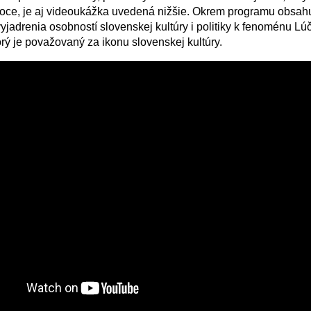
oce, je aj videoukážka uvedená nižšie. Okrem programu obsah
yjadrenia osobností slovenskej kultúry i politiky k fenoménu Lúč
orý je považovaný za ikonu slovenskej kultúry.