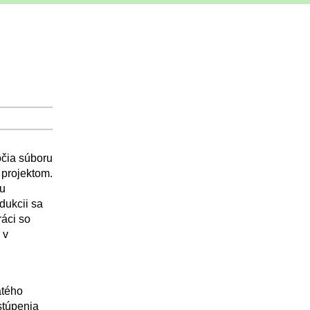
očia súboru
 projektom.
iu
dukcii sa
áci so
 v
atého
ystúpenia