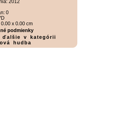
nia: 2012
án: 0
VD
0.00 x 0.00 cm
né podmienky
 ďalšie v kategórii
ová hudba