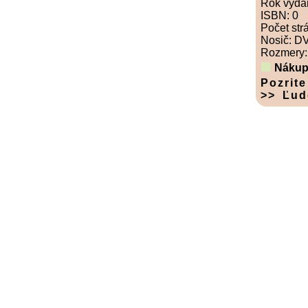
Rok vyda
ISBN: 0
Počet str
Nosič: D
Rozmery: 
Nákup
Pozrite
>> Ľud