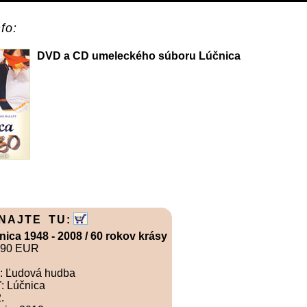
fo:
DVD a CD umeleckého súboru Lúčnica
NAJTE TU:
ica 1948 - 2008 / 60 rokov krásy
.90 EUR
a: Ľudová hudba
: Lúčnica
.