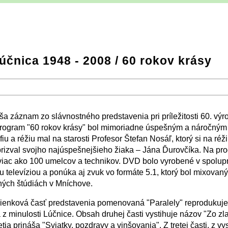
čnica 1948 - 2008 / 60 rokov krásy
−
⛶
−
⛶
a záznam zo slávnostného predstavenia pri príležitosti 60. výr
rogram "60 rokov krásy" bol mimoriadne úspešným a náročným
u a réžiu mal na starosti Profesor Štefan Nosáľ, ktorý si na réž
izval svojho najúspešnejšieho žiaka – Jána Ďurovčíka. Na pro
viac ako 100 umelcov a technikov. DVD bolo vyrobené v spolupr
 televíziou a ponúka aj zvuk vo formáte 5.1, ktorý bol mixovaný
ých štúdiách v Mníchove.
ienková časť predstavenia pomenovaná "Paralely" reprodukuje
 z minulosti Lúčnice. Obsah druhej časti vystihuje názov "Zo zl
etia prináša "Sviatky, pozdravy a vinšovania". Z tretej časti, z v