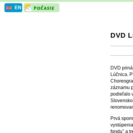
EN
DVD Lú
+
+
DVD prináš
Lúčnica. P
Choreografi
záznamu pr
podieľalo 
Slovenskou
renomovan
Prvá spom
vystúpenia
fondu" a tr