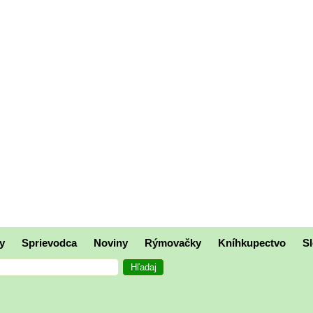
y
Sprievodca
Noviny
Rýmovačky
Kníhkupectvo
Sl