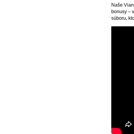
Naše Vian
bonusy – v
súboru, kt