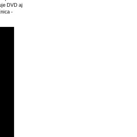
uje DVD aj
nica -