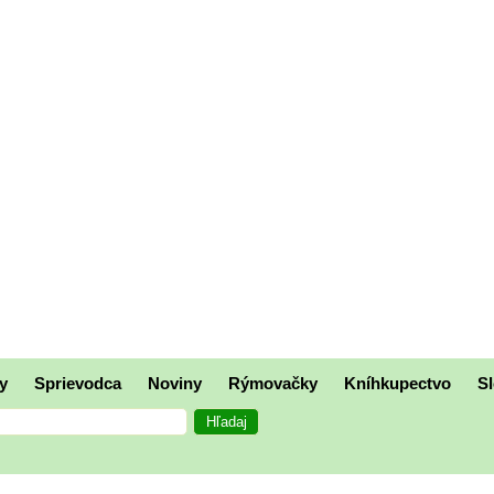
y
Sprievodca
Noviny
Rýmovačky
Kníhkupectvo
Sl