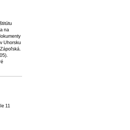
štitútu
sa na
 dokumenty
i v Uhorsku
 Zápoľská.
05).
ré
le 11