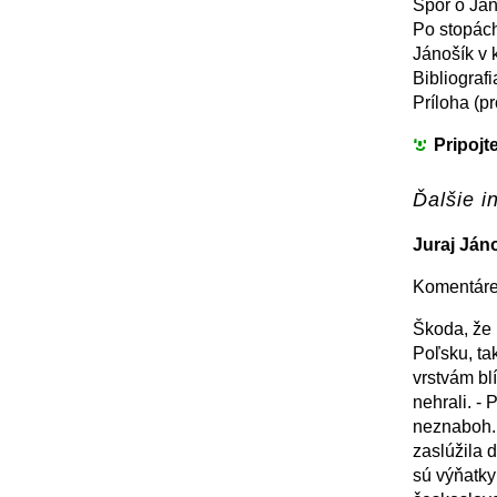
Spor o Ján
Po stopác
Jánošík v 
Bibliografi
Príloha (p
Pripojt
Ďalšie in
Juraj Ján
Komentáre
Škoda, že 
Poľsku, ta
vrstvám bl
nehrali. - 
neznaboh. 
zaslúžila 
sú výňatky