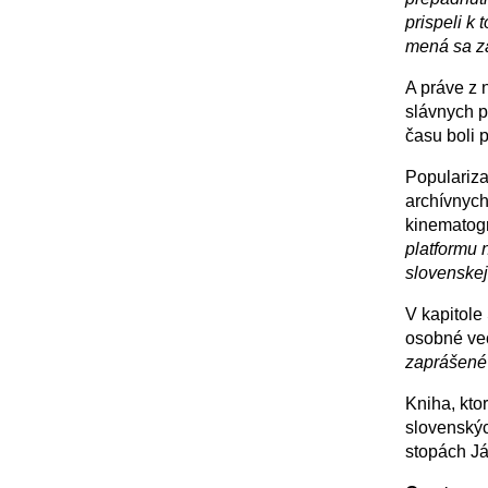
prispeli k 
mená sa za
A práve z 
slávnych p
času boli 
Populariza
archívnych
kinematogr
platformu 
slovenskej 
V kapitole
osobné vec
zaprášené 
Kniha, kto
slovenskýc
stopách Já