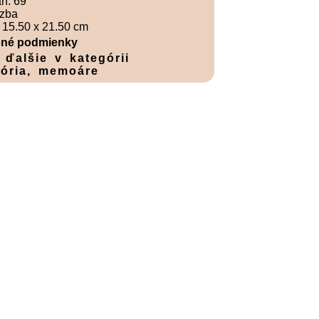
án: 69
zba
 15.50 x 21.50 cm
né podmienky
 ďalšie v kategórii
tória, memoáre