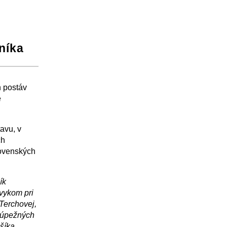
níka
h postáv
e
avu, v
ch
lovenských
ík
zvykom pri
 Terchovej,
 lúpežných
šíka