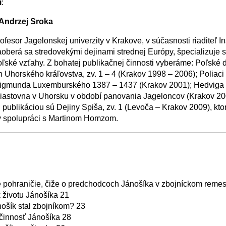
i
:
 Andrzej Sroka
rofesor Jagelonskej univerzity v Krakove, v súčasnosti riaditeľ In
Zaoberá sa stredovekými dejinami strednej Európy, špecializuje 
ľské vzťahy. Z bohatej publikačnej činnosti vyberáme: Poľské
h Uhorského kráľovstva, zv. 1 – 4 (Krakov 1998 – 2006); Poliac
Žigmunda Luxemburského 1387 – 1437 (Krakov 2001); Hedviga
iastovna v Uhorsku v období panovania Jageloncov (Krakov 20
publikáciou sú Dejiny Spiša, zv. 1 (Levoča – Krakov 2009), kto
v spolupráci s Martinom Homzom.
−
⛶
pohraničie, čiže o predchodcoch Jánošíka v zbojníckom remes
 životu Jánošíka 21
ošík stal zbojníkom? 23
činnosť Jánošíka 28