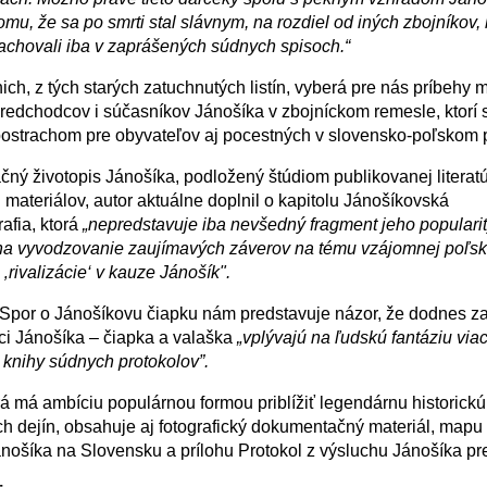
tomu, že sa po smrti stal slávnym, na rozdiel od iných zbojníkov,
chovali iba v zaprášených súdnych spisoch.“
nich, z tých starých zatuchnutých listín, vyberá pre nás príbehy 
redchodcov i súčasníkov Jánošíka v zbojníckom remesle, ktorí 
postrachom pre obyvateľov aj pocestných v slovensko-poľskom p
čný životopis Jánošíka, podložený štúdiom publikovanej literatú
 materiálov, autor aktuálne doplnil o kapitolu Jánošíkovská
afia, ktorá
„nepredstavuje iba nevšedný fragment jeho popularity
na vyvodzovanie zaujímavých záverov na tému vzájomnej poľsk
‚rivalizácie‘ v kauze Jánošík".
 Spor o Jánošíkovu čiapku nám predstavuje názor, že dodnes 
i Jánošíka – čiapka a valaška
„vplývajú na ľudskú fantáziu via
knihy súdnych protokolov”.
rá má ambíciu populárnou formou priblížiť legendárnu historick
h dejín, obsahuje aj fotografický dokumentačný materiál, mapu
nošíka na Slovensku a prílohu Protokol z výsluchu Jánošíka p