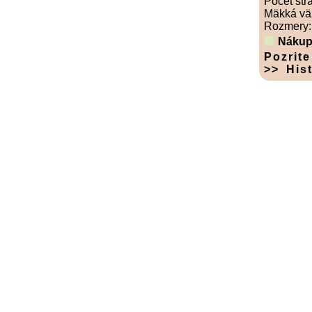
Počet str
Mäkká vä
Rozmery:
Nákup
Pozrite
>> His