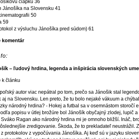
ošíkovu čiapku 36
h Jánošíka na Slovensku 41
kinematografii 50
a 59
rotokol z výsluchu Jánošíka pred súdom) 61
e komentár
fo:
ošík – ľudový hrdina, legenda a inšpirácia slovenských um
 k článku
poľský autor viac nepátral po tom, prečo sa Jánošik stal legend
k aj na Slovensku. Len preto, že tu bolo nejaké vákuum a chýba
ízky národný hrdina? - Hokej a futbal sa v osemnástom storočí e
Podľa popisu v útlej brožúre bol Jánošík obyčajný zlodej, lupič a 
Sváko Ragan ako národný hrdina mi je omnoho bližší. Ináč, bro
dôslednejšie zredigovanie. Škoda, že to prekladateľ neustrážil.
 z protokolov z vypočúvania Jánošíka. Aj keď sú v jazyku slove