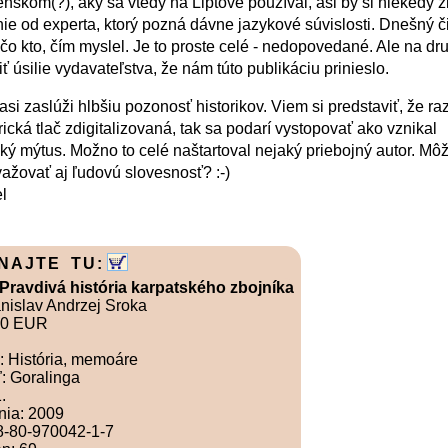
nskom(?), aký sa vtedy na Liptove používal, asi by si niekedy ž
ie od experta, ktorý pozná dávne jazykové súvislosti. Dnešný č
 čo kto, čím myslel. Je to proste celé - nedopovedané. Ale na dr
ť úsilie vydavateľstva, že nám túto publikáciu prinieslo.
asi zaslúži hlbšiu pozonosť historikov. Viem si predstaviť, že ra
rická tlač zdigitalizovaná, tak sa podarí vystopovať ako vznikal
ký mýtus. Možno to celé naštartoval nejaký priebojný autor. M
ažovať aj ľudovú slovesnosť? :-)
l
NAJTE TU:
 Pravdivá história karpatského zbojníka
anislav Andrzej Sroka
00 EUR
: História, memoáre
: Goralinga
.
nia: 2009
8-80-970042-1-7