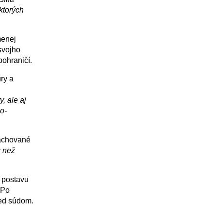
 ktorých
menej
svojho
ohraničí.
ry a
, ale aj
o-
zachované
c než
ú postavu
 Po
red súdom.