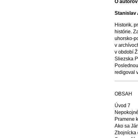
O autorov
Stanislav
Historik, p
histórie. 
uhorsko-po
v archívoc
v období 
Sliezska P
Poslednou 
redigoval 
+
OBSAH
Úvod 7
Nepokojné 
Pramene k
Ako sa Ján
Zbojnícka 