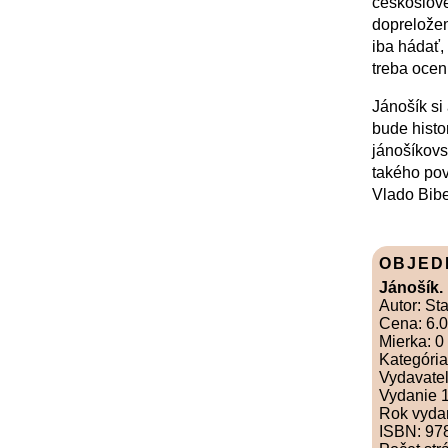
českoslove
dopreložen
iba hádať,
treba oceni
Jánošík si 
bude histo
jánošíkovs
takého pov
Vlado Bibe
OBJED
Jánošík.
Autor: St
Cena: 6.
Mierka: 0
Kategória
Vydavateľ
Vydanie 1
Rok vyda
ISBN: 97