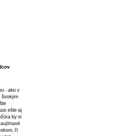
elcov
ou - ako v
l širokým
šte
asi ešte aj
žúra by si
 Zaujímavé
nskom, či