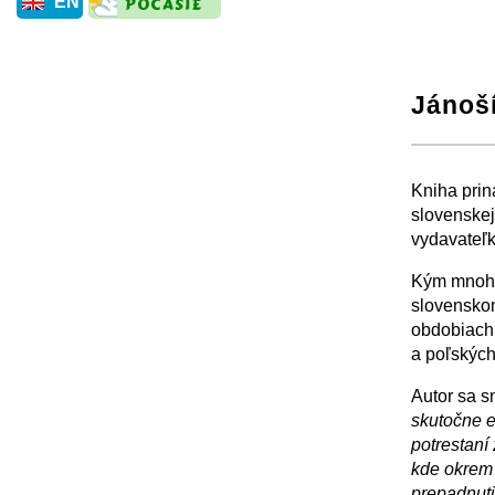
EN
Jánoší
+
Kniha prin
slovenskej
vydavateľk
Kým mnohí
slovenskom
obdobiach 
a poľských
Autor sa s
skutočne e
potrestaní
kde okrem 
prepadnuti