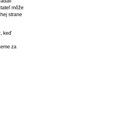
iadali
itateľ môže
uhej strane
z, keď
ôžeme za