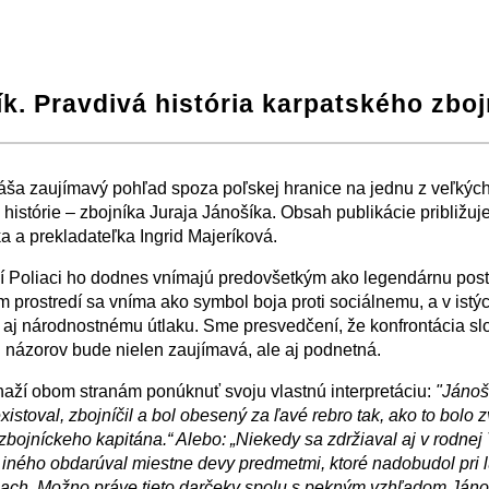
k. Pravdivá história karpatského zboj
−
⛶
áša zaujímavý pohľad spoza poľskej hranice na jednu z veľkýc
 histórie – zbojníka Juraja Jánošíka. Obsah publikácie približuj
a a prekladateľka Ingrid Majeríková.
 Poliaci ho dodnes vnímajú predovšetkým ako legendárnu post
 prostredí sa vníma ako symbol boja proti sociálnemu, a v istý
aj národnostnému útlaku. Sme presvedčení, že konfrontácia s
 názorov bude nielen zaujímavá, ale aj podnetná.
naží obom stranám ponúknuť svoju vlastnú interpretáciu:
"Jánoš
xistoval, zbojníčil a bol obesený za ľavé rebro tak, ako to bolo 
 zbojníckeho kapitána.“ Alebo: „Niekedy sa zdržiaval aj v rodnej
iného obdarúval miestne devy predmetmi, ktoré nadobudol pri
ach. Možno práve tieto darčeky spolu s pekným vzhľadom Jáno