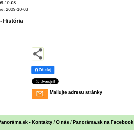
09-10-03
né: 2009-10-03
História
:
-
Zdieľaj
Mailujte adresu stránky
Panoráma.sk - Kontakty
/
O nás
/
Panoráma.sk na Facebook