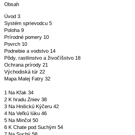
Obsah
Úvod 3
Systém sprievodcu 5
Poloha 9
Prírodné pomery 10
Povrch 10
Podnebie a vodstvo 14
Pôdy, rastlinstvo a živočíšstvo 18
Ochrana prírody 21
Východiská túr 22
Mapa Malej Fatry 32
1 Na Kľak 34
2 K hradu Zniev 38
3 Na Hnilickú Kýčeru 42
4 Na Veľkú lúku 46
5 Na Minčol 50
6 K Chate pod Suchým 54
7 Na Suchý 58