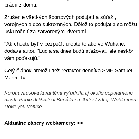
prácu z domu.
Zrušenie všetkých športových podujatí a súťaží,
verejných alebo súkromných. Dôležité podujatia sa môžu
uskutočniť za zatvorenými dverami.
"Ak chcete byť v bezpečí, urobte to ako vo Wuhane,
dodáva autor. "Ľudia sa dnes budú sťažovať, ale neskôr
vám poďakujú."
Celý článok preložil tiež redaktor denníka SME Samuel
Marec
tu
.
Koronavírusová karanténa vyľudnila aj okolie populárneho
+
−
⛶
mosta Ponte di Rialto v Benátkach. Autor / zdroj: Webkamera
I love you Venice.
Aktuálne zábery webkamery: >>