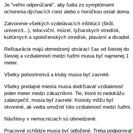
Je "veľmi odporúčané", aby ľudia zo symptómami
ochorenia dýchacích ciest alebo s horúčkou ostali doma.
Zatvorenie všetkých vzdelávacích inštitúcií (škôl,
univerzít...), telocviční, múzeí, lyžiarskych stredísk,
kultúrnych a spoločenských stredísk, plavární a divadiel.
Reštaurácie majú obmedzený otvárací čas od šiestej do
šiestej a vzdialenosti medzi ľuďmi musia byť najmenej 1
meter.
Všetky pohostinstvá a kluby musia byť zavreté.
Všetky predajné miesta musia dodržiavať vzdialenosť
jeden meter medzi zákazníkmi. Tie, ktoré to nedokážu
zabezpečiť, musia byť zavreté. Kostoly môžu byť
otvorené, ak vedia umožniť túto vzdialenosť medzi ľuďmi.
Návštevy v nemocniciach sú obmedzené.
Pracovné schôdze musia byť odložené. Treba podporovať