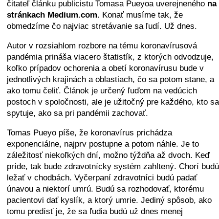
čitateľ článku publicistu Tomasa Pueyoa uverejneného
na
stránkach Medium.com
. Konať musíme tak, že
obmedzíme čo najviac stretávanie sa ľudí. Už dnes.
Autor v rozsiahlom rozbore na tému koronavírusová
pandémia prináša viacero štatistík, z ktorých odvodzuje,
koľko prípadov ochorenia a obetí koronavírusu bude v
jednotlivých krajinách a oblastiach, čo sa potom stane, a
ako tomu čeliť. Článok je určený ľuďom na vedúcich
postoch v spoločnosti, ale je užitočný pre každého, kto sa
spytuje, ako sa pri pandémii zachovať.
Tomas Pueyo píše, že koronavírus prichádza
exponenciálne, najprv postupne a potom náhle. Je to
záležitosť niekoľkých dní, možno týždňa až dvoch. Keď
príde, tak bude zdravotnícky systém zahltený. Chorí budú
ležať v chodbách. Vyčerpaní zdravotníci budú padať
únavou a niektorí umrú. Budú sa rozhodovať, ktorému
pacientovi dať kyslík, a ktorý umrie. Jediný spôsob, ako
tomu predísť je, že sa ľudia budú už dnes menej