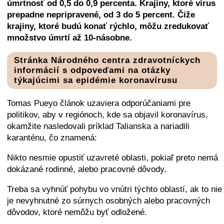
úmrtnosť od 0,5 do 0,9 percenta. Krajiny, ktoré vírus
prepadne nepripravené, od 3 do 5 percent. Čiže
krajiny, ktoré budú konať rýchlo, môžu zredukovať
množstvo úmrtí až 10-násobne.
Stránka Národného centra zdravotníckych
informácií s odpoveďami na otázky
týkajúcimi sa epidémie koronavírusu
Tomas Pueyo článok uzaviera odporúčaniami pre
politikov, aby v regiónoch, kde sa objavil koronavírus,
okamžite nasledovali príklad Talianska a nariadili
karanténu, čo znamená:
Nikto nesmie opustiť uzavreté oblasti, pokiaľ preto nemá
dokázané rodinné, alebo pracovné dôvody.
Treba sa vyhnúť pohybu vo vnútri týchto oblastí, ak to nie
je nevyhnutné zo súrnych osobných alebo pracovných
dôvodov, ktoré nemôžu byť odložené.