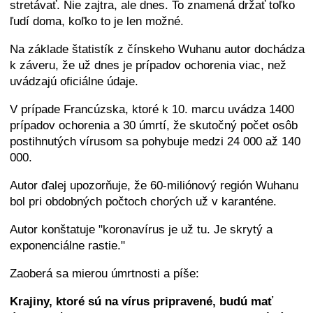
stretávať. Nie zajtra, ale dnes. To znamená držať toľko
ľudí doma, koľko to je len možné.
Na základe štatistík z čínskeho Wuhanu autor dochádza
k záveru, že už dnes je prípadov ochorenia viac, než
uvádzajú oficiálne údaje.
V prípade Francúzska, ktoré k 10. marcu uvádza 1400
prípadov ochorenia a 30 úmrtí, že skutočný počet osôb
postihnutých vírusom sa pohybuje medzi 24 000 až 140
000.
Autor ďalej upozorňuje, že 60-miliónový región Wuhanu
bol pri obdobných počtoch chorých už v karanténe.
Autor konštatuje "koronavírus je už tu. Je skrytý a
exponenciálne rastie."
Zaoberá sa mierou úmrtnosti a píše:
Krajiny, ktoré sú na vírus pripravené, budú mať