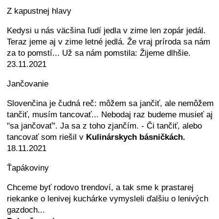
Z kapustnej hlavy
Kedysi u nás väcšina ľudí jedla v zime len zopár jedál.
Teraz jeme aj v zime letné jedlá. Že vraj príroda sa nám
za to pomstí... Už sa nám pomstila: Žijeme dlhšie.
23.11.2021
Jančovanie
Slovenčina je čudná reč: môžem sa jančiť, ale nemôžem
tančiť, musím tancovať... Nebodaj raz budeme musieť aj
"sa jančovať". Ja sa z toho zjančím. - Či tančiť, alebo
tancovať som riešil v
Kulinárskych básničkách.
18.11.2021
Ťapákoviny
Chceme byť rodovo trendoví, a tak sme k prastarej
riekanke o lenivej kuchárke vymysleli ďalšiu o lenivých
gazdoch...