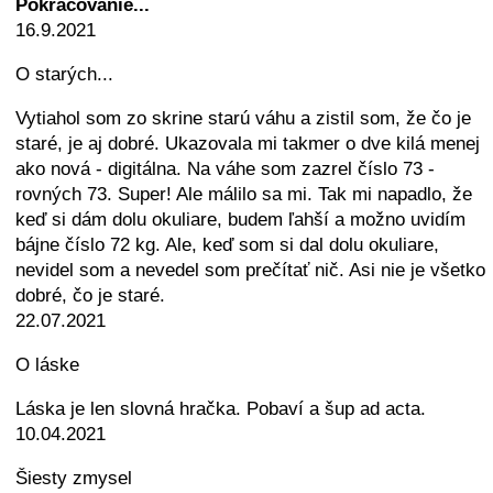
Pokračovanie...
16.9.2021
O starých...
Vytiahol som zo skrine starú váhu a zistil som, že čo je
staré, je aj dobré. Ukazovala mi takmer o dve kilá menej
ako nová - digitálna. Na váhe som zazrel číslo 73 -
rovných 73. Super! Ale málilo sa mi. Tak mi napadlo, že
keď si dám dolu okuliare, budem ľahší a možno uvidím
bájne číslo 72 kg. Ale, keď som si dal dolu okuliare,
nevidel som a nevedel som prečítať nič. Asi nie je všetko
dobré, čo je staré.
22.07.2021
O láske
Láska je len slovná hračka. Pobaví a šup ad acta.
10.04.2021
Šiesty zmysel