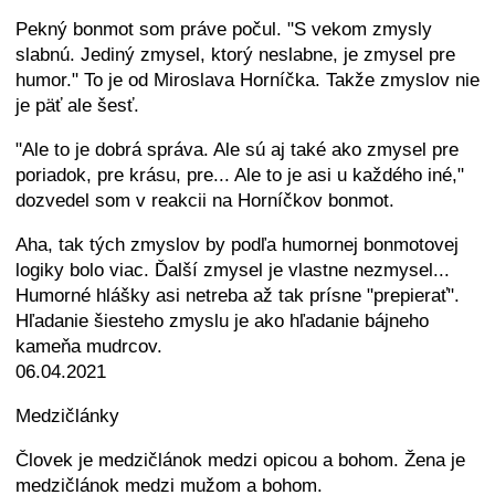
Pekný bonmot som práve počul. "S vekom zmysly
slabnú. Jediný zmysel, ktorý neslabne, je zmysel pre
humor." To je od Miroslava Horníčka. Takže zmyslov nie
je päť ale šesť.
"Ale to je dobrá správa. Ale sú aj také ako zmysel pre
poriadok, pre krásu, pre... Ale to je asi u každého iné,"
dozvedel som v reakcii na Horníčkov bonmot.
Aha, tak tých zmyslov by podľa humornej bonmotovej
logiky bolo viac. Ďalší zmysel je vlastne nezmysel...
Humorné hlášky asi netreba až tak prísne "prepierať".
Hľadanie šiesteho zmyslu je ako hľadanie bájneho
kameňa mudrcov.
06.04.2021
Medzičlánky
Človek je medzičlánok medzi opicou a bohom. Žena je
medzičlánok medzi mužom a bohom.