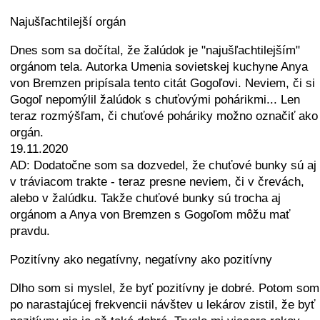
Najušľachtilejší orgán
Dnes som sa dočítal, že žalúdok je "najušľachtilejším"
orgánom tela. Autorka Umenia sovietskej kuchyne Anya
von Bremzen pripísala tento citát Gogoľovi. Neviem, či si
Gogoľ nepomýlil žalúdok s chuťovými pohárikmi... Len
teraz rozmýšľam, či chuťové poháriky možno označiť ako
orgán.
19.11.2020
AD: Dodatočne som sa dozvedel, že chuťové bunky sú aj
v tráviacom trakte - teraz presne neviem, či v črevách,
alebo v žalúdku. Takže chuťové bunky sú trocha aj
orgánom a Anya von Bremzen s Gogoľom môžu mať
pravdu.
Pozitívny ako negatívny, negatívny ako pozitívny
Dlho som si myslel, že byť pozitívny je dobré. Potom som
po narastajúcej frekvencii návštev u lekárov zistil, že byť