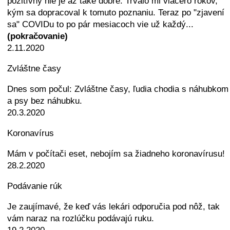
pozitívny nie je až také dobré. Trvalo mi viacero rokov,
kým sa dopracoval k tomuto poznaniu. Teraz po "zjavení
sa" COVIDu to po pár mesiacoch vie už každý...
(pokračovanie)
2.11.2020
Zvláštne časy
Dnes som počul: Zvláštne časy, ľudia chodia s náhubkom
a psy bez náhubku.
20.3.2020
Koronavírus
Mám v počítači eset, nebojím sa žiadneho koronavírusu!
28.2.2020
Podávanie rúk
Je zaujímavé, že keď vás lekári odporučia pod nôž, tak
vám naraz na rozlúčku podávajú ruku.