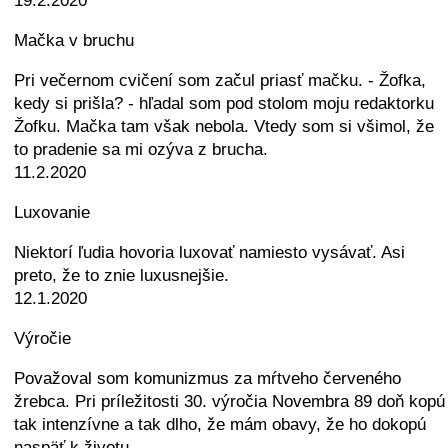
19.2.2020
Mačka v bruchu
Pri večernom cvičení som začul priasť mačku. - Žofka,
kedy si prišla? - hľadal som pod stolom moju redaktorku
Žofku. Mačka tam však nebola. Vtedy som si všimol, že
to pradenie sa mi ozýva z brucha.
11.2.2020
Luxovanie
Niektorí ľudia hovoria luxovať namiesto vysávať. Asi
preto, že to znie luxusnejšie.
12.1.2020
Výročie
Považoval som komunizmus za mŕtveho červeného
žrebca. Pri príležitosti 30. výročia Novembra 89 doň kopú
tak intenzívne a tak dlho, že mám obavy, že ho dokopú
naspäť k životu.