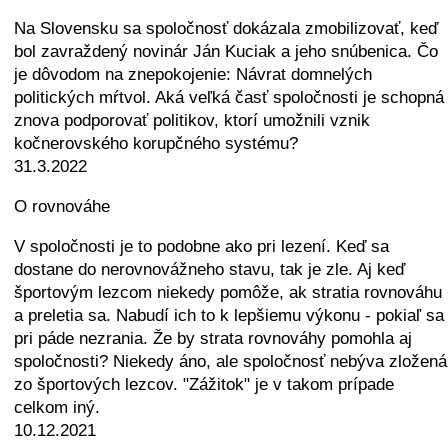
Na Slovensku sa spoločnosť dokázala zmobilizovať, keď
bol zavraždený novinár Ján Kuciak a jeho snúbenica. Čo
je dôvodom na znepokojenie: Návrat domnelých
politických mŕtvol. Aká veľká časť spoločnosti je schopná
znova podporovať politikov, ktorí umožnili vznik
kočnerovského korupčného systému?
31.3.2022
O rovnováhe
V spoločnosti je to podobne ako pri lezení. Keď sa
dostane do nerovnovážneho stavu, tak je zle. Aj keď
športovým lezcom niekedy pomôže, ak stratia rovnováhu
a preletia sa. Nabudí ich to k lepšiemu výkonu - pokiaľ sa
pri páde nezrania. Že by strata rovnováhy pomohla aj
spoločnosti? Niekedy áno, ale spoločnosť nebýva zložená
zo športových lezcov. "Zážitok" je v takom prípade
celkom iný.
10.12.2021