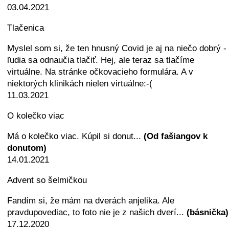
03.04.2021
Tlačenica
Myslel som si, že ten hnusný Covid je aj na niečo dobrý -
ľudia sa odnaučia tlačiť. Hej, ale teraz sa tlačíme
virtuálne. Na stránke očkovacieho formulára. A v
niektorých klinikách nielen virtuálne:-(
11.03.2021
O kolečko viac
Má o kolečko viac. Kúpil si donut...
(Od fašiangov k
donutom)
14.01.2021
Advent so šelmičkou
Fandím si, že mám na dverách anjelika. Ale
pravdupovediac, to foto nie je z našich dverí...
(básnička)
17.12.2020