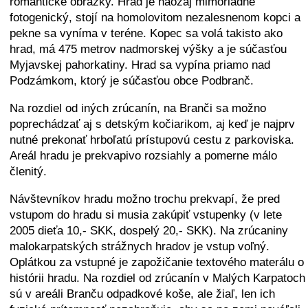
romantické obrázky. Hrad je naozaj mimoriadne
fotogenický, stojí na homolovitom nezalesnenom kopci a
pekne sa vyníma v teréne. Kopec sa volá takisto ako
hrad, má 475 metrov nadmorskej výšky a je súčasťou
Myjavskej pahorkatiny. Hrad sa vypína priamo nad
Podzámkom, ktorý je súčasťou obce Podbranč.
Na rozdiel od iných zrúcanín, na Branči sa možno
poprechádzať aj s detským kočiarikom, aj keď je najprv
nutné prekonať hrboľatú prístupovú cestu z parkoviska.
Areál hradu je prekvapivo rozsiahly a pomerne málo
členitý.
Návštevníkov hradu možno trochu prekvapí, že pred
vstupom do hradu si musia zakúpiť vstupenky (v lete
2005 dieťa 10,- SKK, dospelý 20,- SKK). Na zrúcaniny
malokarpatských strážnych hradov je vstup voľný.
Oplátkou za vstupné je zapožičanie textového materálu o
histórii hradu. Na rozdiel od zrúcanín v Malých Karpatoch
sú v areáli Branču odpadkové koše, ale žiaľ, len ich