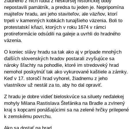
žiadneho z nich ľudia z neskoršej historickej doby
nepostavili pamätník, a predsa tu jeden je. Nepripomína
majiteľov hradu, ani jeho staviteľov, ale väzňov, ktorí
trpeli v kamenných kobkách tunajšieho väzenia. Boli to
protestatskí kňazi, ktorých v roku 1674 v rámci
protireformácie odsúdili na galeje a uvrhli do hradného
väzenia.
O koniec slávy hradu sa tak ako aj v prípade mnohých
ďalších slovenských hradov postarali zvyšujúce sa
nároky šľachty na pohodlie, ktoré im stredoveký hrad
nemohol poskytnúť tak ako vykurované kaštiele a zámky.
Keď v 17. storočí hrad vyhorel, žiadnemu z jeho
vlastníkov už nestál za to, aby ho dal opraviť.
Z hradu je dobre vidieť bieloskvúce sa siluety neďalekej
mohyly Milana Rastislava Štefánika na Bradle a zvlnený
kraj s kopcami ponášajúcimi sa na zelené hrčky prilepené
k zemskému povrchu.
Ako sa dostať na hrad