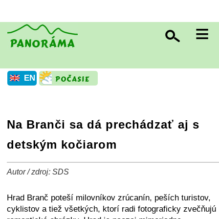
≡
EN
Na Branči sa dá prechádzať aj s
detským kočiarom
Autor / zdroj: SDS
+
−
⛶
Hrad Branč poteší milovníkov zrúcanín, peších turistov,
cyklistov a tiež všetkých, ktorí radi fotograficky zvečňujú