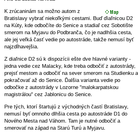
K zrúcaninám sa možno autom z
Bratislavy vybrať niekoľkými cestami. Buď ďiaľnicou D2
na Kúty, kde odbočíte do Senice a stadiaľ cez Sobotište
smerom na Myjavu do Podbranča, čo je nadlhšia cesta,
ale jej veľká časť vedie po autostráde, takže nemusí byť
najzdĺhavejšia.
Z diaľnice D2 sú k dispozícii ešte dve hlavné varianty -
jedna vedie cez Malacky, kde treba odbočiť z autostrády,
prejsť mestom a odbočiť na sever smerom na Studienku a
pokračovať až do Senice. Ďalšia varianta vedie po
odbočke z autostrády v Lozorne "malokarpatskou
magistrálou" cez Jablonicu do Senice.
Pre tých, ktorí štartujú z východných častí Bratislavy,
nemusí byť omnoho dlhšia cesta po autostráde D1 do
Nového Mesta nad Váhom. Tam je nutné odbočiť a
smerovať na západ na Starú Turú a Myjavu.