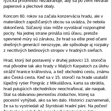
fyzická prítomnosť nezabraňuje, aby sa po zemi neváľali
papierové a plechové obaly.
Koncom 60. rokov sa začala konzervácia hradu, ale v
materiáloch zapožičaných obcou sa uvádza, že nebola
dokončená. Súčasný stav môže vyvolávať rozporuplné
pocity. Na jednej strane prináša istú úľavu, pretože
spevnené múry sú zárukou, že hrad sa ešte pred očami
dnešných generácií nerozsype, ale spôsobuje aj rozpaky
z necitlivých betónových stropov v hradných sieňach.
Hrad, ktorý bol postavený v druhej polovici 13. storočia
mal pôvodne tak ako hrady v Malých Karpatoch za úlohu
strážiť hranice kráľovstva, a tiež obchodnú cestu, známu
ako Česká cesta. Keď sa v 15. storočí na hrade usalašil
lúpežný rytier Pongrác z Mikulášova, karta sa obrátila,
hrad putujúcich obchodníkov neochraňoval, ale naopak.
Stal sa obávanou pevnosťou zloduchov, ktorej sa
pocestní vyhýbali, ako sa len dalo. Historici zaznamenali,
že sa tu vystriedali až štyridsiati hradní páni. Na počesť