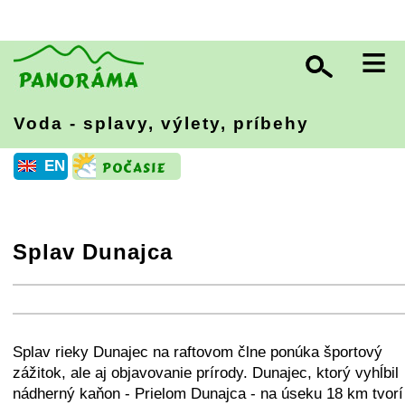
≡
Voda - splavy, výlety, príbehy
EN
Splav Dunajca
+
−
⛶
+
−
⛶
Splav rieky Dunajec na raftovom člne ponúka športový
zážitok, ale aj objavovanie prírody. Dunajec, ktorý vyhĺbil
nádherný kaňon - Prielom Dunajca - na úseku 18 km tvorí