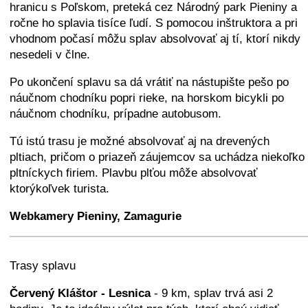
hranicu s Poľskom, preteká cez Národný park Pieniny a
ročne ho splavia tisíce ľudí. S pomocou inštruktora a pri
vhodnom počasí môžu splav absolvovať aj tí, ktorí nikdy
nesedeli v člne.
Po ukončení splavu sa dá vrátiť na nástupište pešo po
náučnom chodníku popri rieke, na horskom bicykli po
náučnom chodníku, prípadne autobusom.
Tú istú trasu je možné absolvovať aj na drevených
pltiach, pričom o priazeň záujemcov sa uchádza niekoľko
pltníckych firiem. Plavbu plťou môže absolvovať
ktorýkoľvek turista.
Webkamery Pieniny, Zamagurie
+
−
⛶
Trasy splavu
Červený Kláštor - Lesnica
- 9 km, splav trvá asi 2