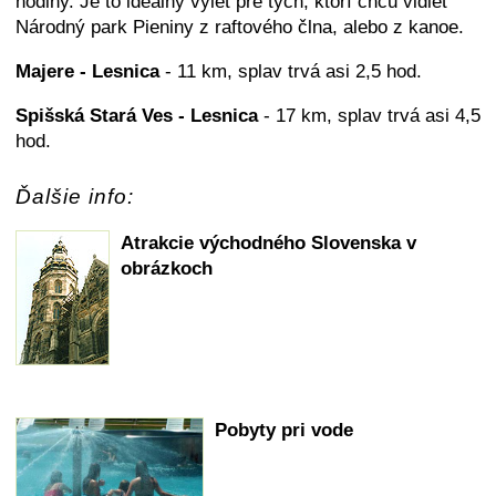
hodiny. Je to ideálny výlet pre tých, ktorí chcú vidieť
Národný park Pieniny z raftového člna, alebo z kanoe.
Majere - Lesnica
- 11 km, splav trvá asi 2,5 hod.
Spišská Stará Ves - Lesnica
- 17 km, splav trvá asi 4,5
hod.
Ďalšie info:
Atrakcie východného Slovenska v
obrázkoch
Pobyty pri vode