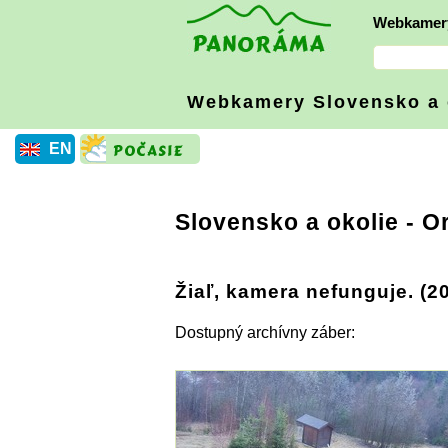
Webkamer
Webkamery Slovensko
a
EN
Slovensko a okolie
-
O
Žiaľ, kamera nefunguje. (2
Dostupný archívny záber: