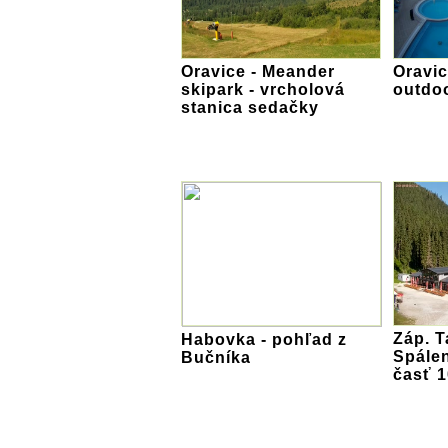
Oravice - Meander
Oravic
skipark - vrcholová
outdo
stanica sedačky
Záp. T
Habovka - pohľad z
Spálen
Bučníka
časť 