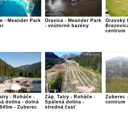
e - Meander Park
Oravice - Meander Park
Oravský h
or
- vnútorné bazény
Brezovica
centrum
atry - Roháče -
Záp. Tatry - Roháče -
Zuberec 
á dolina - dolná
Spálená dolina -
centrum
1045m - Zuberec
stredná časť