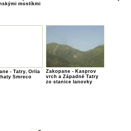
nskými mostíkmi
Zakopane - Kasprov
ne - Tatry, Orlia
vrch a Západné Tatry
chaty Smreco
zo stanice lanovky