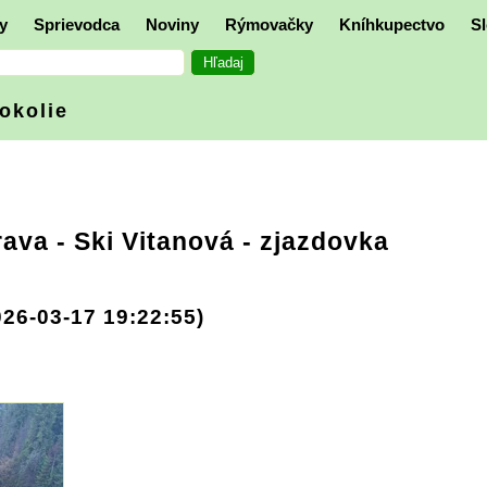
y
Sprievodca
Noviny
Rýmovačky
Kníhkupectvo
Sl
 okolie
rava
- Ski Vitanová - zjazdovka
026-03-17 19:22:55)