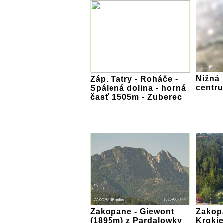
Nižná 
Záp. Tatry - Roháče -
centr
Spálená dolina - horná
časť 1505m - Zuberec
Zakopane - Giewont
Zakop
(1895m) z Pardalowky
Krokie