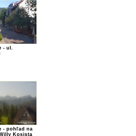
- ul.
i
 - pohľad na
Willy Kosista