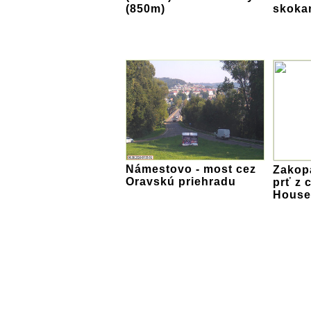
(850m)
skoka
Námestovo - most cez
Zakopa
Oravskú priehradu
prť z 
House