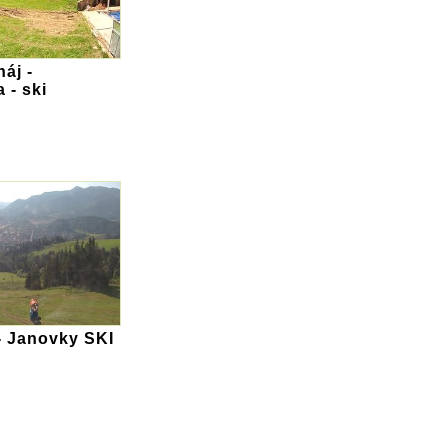
áj -
 - ski
- Janovky SKI