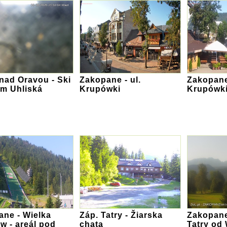
nad Oravou - Ski
Zakopane - ul.
Zakopane 
um Uhliská
Krupówki
Krupówk
ane - Wielka
Záp. Tatry - Žiarska
Zakopane
w - areál pod
chata
Tatry od 