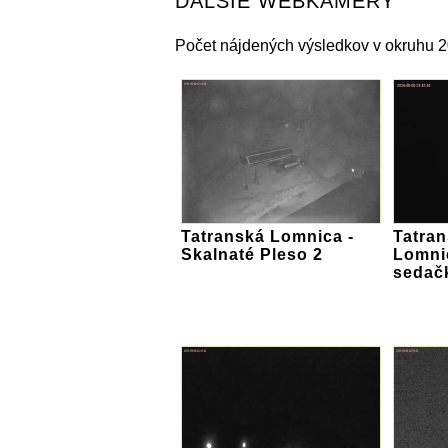
ĎALŠIE WEBKAMERY
Počet nájdených výsledkov v okruhu 
Tatranská Lomnica -
Tatran
Skalnaté Pleso 2
Lomnic
sedač