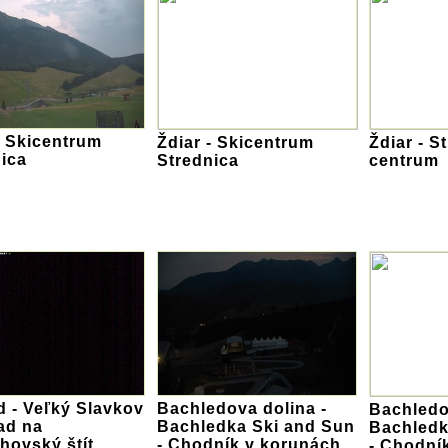
- Skicentrum
Ždiar - Skicentrum
Ždiar - S
ica
Strednica
centrum
 - Veľký Slavkov
Bachledova dolina -
Bachledo
ad na
Bachledka Ski and Sun
Bachledk
hovský štít
- Chodník v korunách
- Chodní