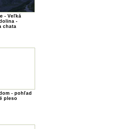
 - Veľká
olina -
a chata
 dom - pohľad
é pleso