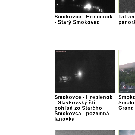
Smokovce - Hrebienok
Tatran
- Starý Smokovec
panor
Smokovce - Hrebienok
Smoko
- Slavkovský štít -
Smoko
pohľad zo Starého
Grand 
Smokovca - pozemná
lanovka