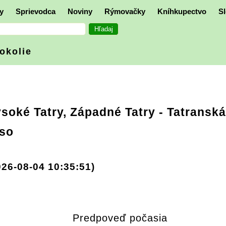
y
Sprievodca
Noviny
Rýmovačky
Kníhkupectvo
Sl
 okolie
soké Tatry, Západné Tatry
- Tatranská
eso
026-08-04 10:35:51)
Predpoveď počasia