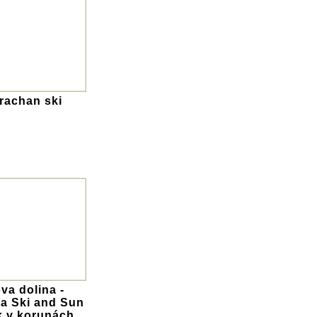
trachan ski
va dolina -
a Ski and Sun
k v korunách