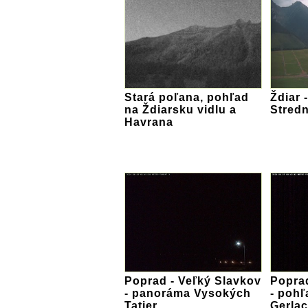
Stará poľana, pohľad
Ždiar 
na Ždiarsku vidlu a
Stredn
Havrana
Poprad - Veľký Slavkov
Poprad
- panoráma Vysokých
- pohľ
Tatier
Gerlac