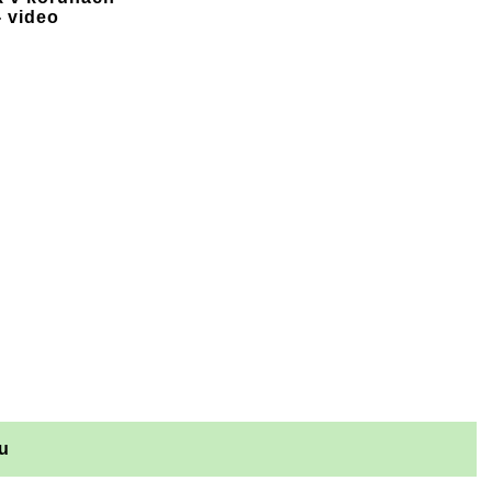
- video
u