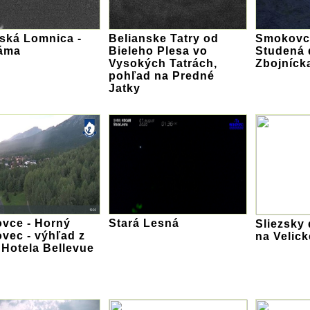
ská Lomnica -
Belianske Tatry od
Smokovce
áma
Bieleho Plesa vo
Studená d
Vysokých Tatrách,
Zbojníck
pohľad na Predné
Jatky
vce - Horný
Stará Lesná
Sliezsky
vec - výhľad z
na Velick
Hotela Bellevue