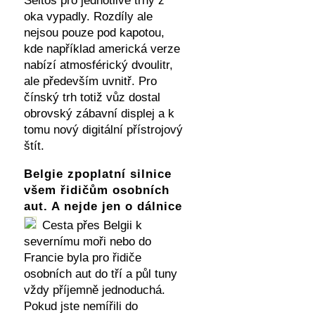
Seltos pro jednotlivé trhy z
oka vypadly. Rozdíly ale
nejsou pouze pod kapotou,
kde například americká verze
nabízí atmosférický dvoulitr,
ale především uvnitř. Pro
čínský trh totiž vůz dostal
obrovský zábavní displej a k
tomu nový digitální přístrojový
štít.
Belgie zpoplatní silnice
všem řidičům osobních
aut. A nejde jen o dálnice
Cesta přes Belgii k
severnímu moři nebo do
Francie byla pro řidiče
osobních aut do tří a půl tuny
vždy příjemně jednoduchá.
Pokud jste nemířili do