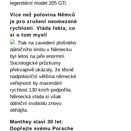
legendární model 205 GTi.
Více než polovina Němců
je pro zrušení neomezené
rychlosti. Vláda řekla, co
si o tom myslí
Tlak na zavedení plošného
dálničního limitu v Německu
byl letos na jaře enormní.
Sociologické průzkumy
překvapivě ukázaly, že těsně
nadpoloviční většina německé
veřejnosti by maximální
rychlost 130 km/h podpořila.
Německá vláda si však
dálniční svobodu znovu
obhájila.
Manthey slaví 30 let:
Dopřejte svému Porsche