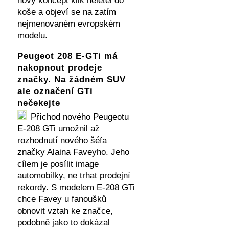
nový koncept klik neletěl do
koše a objeví se na zatím
nejmenovaném evropském
modelu.
Peugeot 208 E-GTi má
nakopnout prodeje
značky. Na žádném SUV
ale označení GTi
nečekejte
Příchod nového Peugeotu
E-208 GTi umožnil až
rozhodnutí nového šéfa
značky Alaina Faveyho. Jeho
cílem je posílit image
automobilky, ne trhat prodejní
rekordy. S modelem E-208 GTi
chce Favey u fanoušků
obnovit vztah ke značce,
podobně jako to dokázal