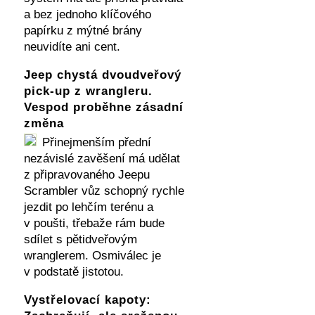
a bez jednoho klíčového
papírku z mýtné brány
neuvidíte ani cent.
Jeep chystá dvoudveřový
pick-up z wrangleru.
Vespod proběhne zásadní
změna
Přinejmenším přední
nezávislé zavěšení má udělat
z připravovaného Jeepu
Scrambler vůz schopný rychle
jezdit po lehčím terénu a
v poušti, třebaže rám bude
sdílet s pětidveřovým
wranglerem. Osmiválec je
v podstatě jistotou.
Vystřelovací kapoty: