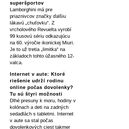
superšportov
Lamborghini má pre
priaznivcov značky ďalšiu
lákavú „chuťovku“. Z
vrcholového Revuelta vyrobí
99 kusovú sériu odkazujúcu
na 60. výročie ikonickej Miuri.
Je to už tretia „limitka“ na
základoch tohto úžasného 12-
valca.
Internet v aute: Ktoré
riešenie udrží rodinu
online počas dovolenky?
Tu sú štyri možnosti
Dlhé presuny k moru, hodiny v
kolónach a deti na zadných
sedadlách s tabletmi. Internet
v aute sa stal počas
dovolenkových ciest takmer