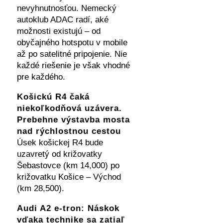
nevyhnutnosťou. Nemecký
autoklub ADAC radí, aké
možnosti existujú – od
obyčajného hotspotu v mobile
až po satelitné pripojenie. Nie
každé riešenie je však vhodné
pre každého.
Košickú R4 čaká
niekoľkodňová uzávera.
Prebehne výstavba mosta
nad rýchlostnou cestou
Úsek košickej R4 bude
uzavretý od križovatky
Šebastovce (km 14,000) po
križovatku Košice – Východ
(km 28,500).
Audi A2 e-tron: Náskok
vďaka technike sa zatiaľ