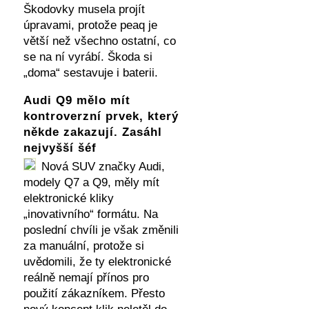
Škodovky musela projít
úpravami, protože peaq je
větší než všechno ostatní, co
se na ní vyrábí. Škoda si
„doma“ sestavuje i baterii.
Audi Q9 mělo mít
kontroverzní prvek, který
někde zakazují. Zasáhl
nejvyšší šéf
Nová SUV značky Audi,
modely Q7 a Q9, měly mít
elektronické kliky
„inovativního“ formátu. Na
poslední chvíli je však změnili
za manuální, protože si
uvědomili, že ty elektronické
reálně nemají přínos pro
použití zákazníkem. Přesto