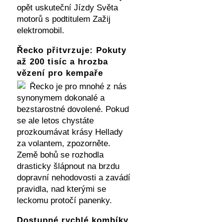
opět uskuteční Jízdy Světa
motorů s podtitulem Zažij
elektromobil.
Řecko přitvrzuje: Pokuty
až 200 tisíc a hrozba
vězení pro kempaře
Řecko je pro mnohé z nás
synonymem dokonalé a
bezstarostné dovolené. Pokud
se ale letos chystáte
prozkoumávat krásy Hellady
za volantem, zpozorněte.
Země bohů se rozhodla
drasticky šlápnout na brzdu
dopravní nehodovosti a zavádí
pravidla, nad kterými se
leckomu protočí panenky.
Dostupné rychlé kombíky