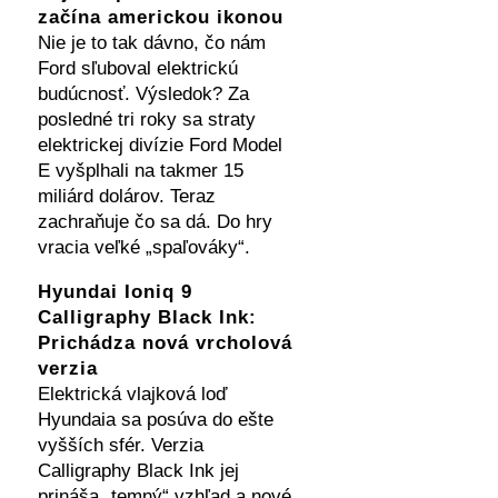
začína americkou ikonou
Nie je to tak dávno, čo nám
Ford sľuboval elektrickú
budúcnosť. Výsledok? Za
posledné tri roky sa straty
elektrickej divízie Ford Model
E vyšplhali na takmer 15
miliárd dolárov. Teraz
zachraňuje čo sa dá. Do hry
vracia veľké „spaľováky“.
Hyundai Ioniq 9
Calligraphy Black Ink:
Prichádza nová vrcholová
verzia
Elektrická vlajková loď
Hyundaia sa posúva do ešte
vyšších sfér. Verzia
Calligraphy Black Ink jej
prináša „temný“ vzhľad a nové