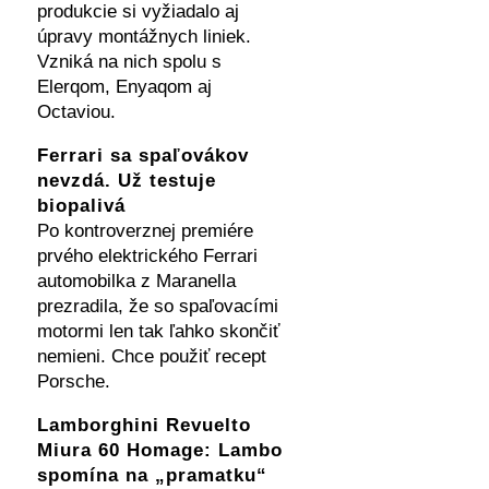
produkcie si vyžiadalo aj
úpravy montážnych liniek.
Vzniká na nich spolu s
Elerqom, Enyaqom aj
Octaviou.
Ferrari sa spaľovákov
nevzdá. Už testuje
biopalivá
Po kontroverznej premiére
prvého elektrického Ferrari
automobilka z Maranella
prezradila, že so spaľovacími
motormi len tak ľahko skončiť
nemieni. Chce použiť recept
Porsche.
Lamborghini Revuelto
Miura 60 Homage: Lambo
spomína na „pramatku“