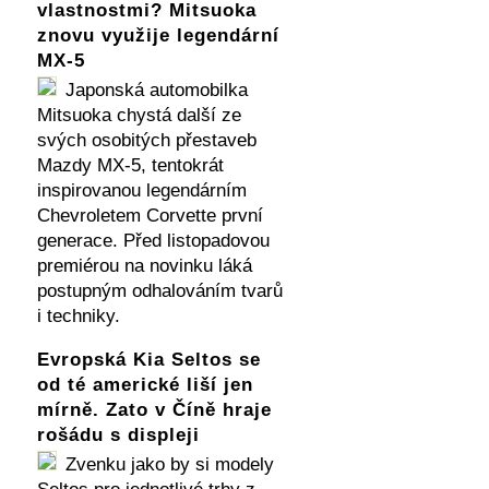
vlastnostmi? Mitsuoka
znovu využije legendární
MX-5
Japonská automobilka
Mitsuoka chystá další ze
svých osobitých přestaveb
Mazdy MX-5, tentokrát
inspirovanou legendárním
Chevroletem Corvette první
generace. Před listopadovou
premiérou na novinku láká
postupným odhalováním tvarů
i techniky.
Evropská Kia Seltos se
od té americké liší jen
mírně. Zato v Číně hraje
rošádu s displeji
Zvenku jako by si modely