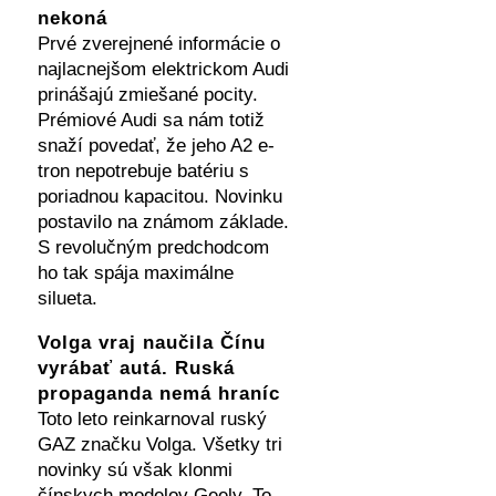
nekoná
Prvé zverejnené informácie o
najlacnejšom elektrickom Audi
prinášajú zmiešané pocity.
Prémiové Audi sa nám totiž
snaží povedať, že jeho A2 e-
tron nepotrebuje batériu s
poriadnou kapacitou. Novinku
postavilo na známom základe.
S revolučným predchodcom
ho tak spája maximálne
silueta.
Volga vraj naučila Čínu
vyrábať autá. Ruská
propaganda nemá hraníc
Toto leto reinkarnoval ruský
GAZ značku Volga. Všetky tri
novinky sú však klonmi
čínskych modelov Geely. To