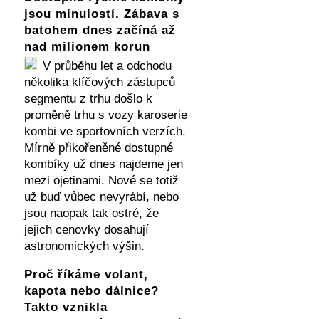
jsou minulostí. Zábava s
batohem dnes začíná až
nad milionem korun
V průběhu let a odchodu
několika klíčových zástupců
segmentu z trhu došlo k
proměně trhu s vozy karoserie
kombi ve sportovních verzích.
Mírně přikořeněné dostupné
kombíky už dnes najdeme jen
mezi ojetinami. Nové se totiž
už buď vůbec nevyrábí, nebo
jsou naopak tak ostré, že
jejich cenovky dosahují
astronomických výšin.
Proč říkáme volant,
kapota nebo dálnice?
Takto vznikla