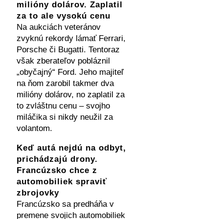
milióny dolárov. Zaplatil
za to ale vysokú cenu
Na aukciách veteránov
zvyknú rekordy lámať Ferrari,
Porsche či Bugatti. Tentoraz
však zberateľov pobláznil
„obyčajný“ Ford. Jeho majiteľ
na ňom zarobil takmer dva
milióny dolárov, no zaplatil za
to zvláštnu cenu – svojho
miláčika si nikdy neužil za
volantom.
Keď autá nejdú na odbyt,
prichádzajú drony.
Francúzsko chce z
automobiliek spraviť
zbrojovky
Francúzsko sa predháňa v
premene svojich automobiliek