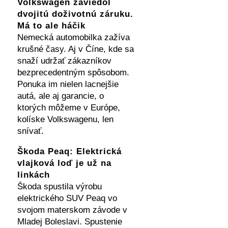
Volkswagen zaviedol
dvojitú doživotnú záruku.
Má to ale háčik
Nemecká automobilka zažíva
krušné časy. Aj v Číne, kde sa
snaží udržať zákazníkov
bezprecedentným spôsobom.
Ponuka im nielen lacnejšie
autá, ale aj garancie, o
ktorých môžeme v Európe,
kolíske Volkswagenu, len
snívať.
Škoda Peaq: Elektrická
vlajková loď je už na
linkách
Škoda spustila výrobu
elektrického SUV Peaq vo
svojom materskom závode v
Mladej Boleslavi. Spustenie