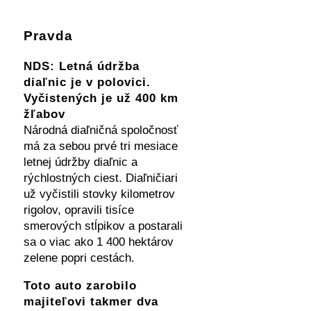
Pravda
NDS: Letná údržba
diaľnic je v polovici.
Vyčistených je už 400 km
žľabov
Národná diaľničná spoločnosť
má za sebou prvé tri mesiace
letnej údržby diaľnic a
rýchlostných ciest. Diaľničiari
už vyčistili stovky kilometrov
rigolov, opravili tisíce
smerových stĺpikov a postarali
sa o viac ako 1 400 hektárov
zelene popri cestách.
Toto auto zarobilo
majiteľovi takmer dva