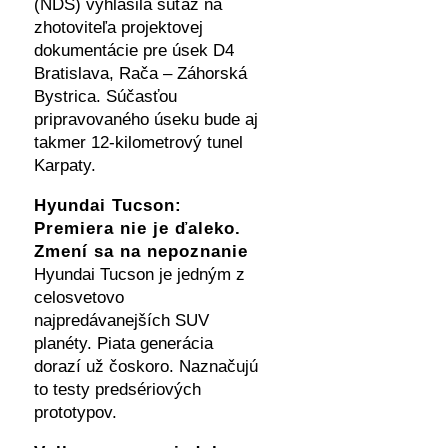
(NDS) vyhlásila súťaž na
zhotoviteľa projektovej
dokumentácie pre úsek D4
Bratislava, Rača – Záhorská
Bystrica. Súčasťou
pripravovaného úseku bude aj
takmer 12-kilometrový tunel
Karpaty.
Hyundai Tucson:
Premiera nie je ďaleko.
Zmení sa na nepoznanie
Hyundai Tucson je jedným z
celosvetovo
najpredávanejších SUV
planéty. Piata generácia
dorazí už čoskoro. Naznačujú
to testy predsériových
prototypov.