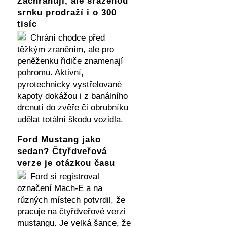
Zachraňují, ale sraženou
srnku prodraží i o 300
tisíc
Chrání chodce před
těžkým zraněním, ale pro
peněženku řidiče znamenají
pohromu. Aktivní,
pyrotechnicky vystřelované
kapoty dokážou i z banálního
drcnutí do zvěře či obrubníku
udělat totální škodu vozidla.
Ford Mustang jako
sedan? Čtyřdveřová
verze je otázkou času
Ford si registroval
označení Mach-E a na
různých místech potvrdil, že
pracuje na čtyřdveřové verzi
mustangu. Je velká šance, že