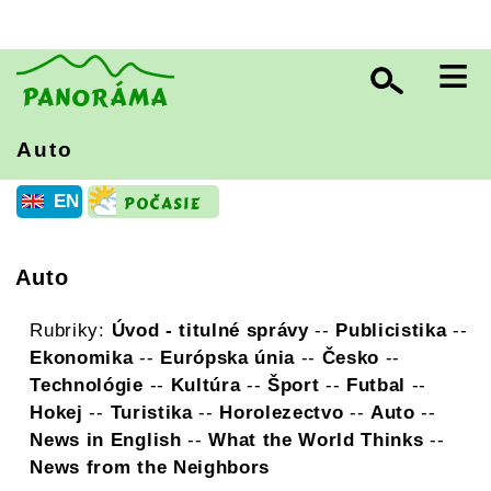
≡
Auto
EN
Auto
Rubriky:
Úvod - titulné správy
--
Publicistika
--
Ekonomika
--
Európska únia
--
Česko
--
Technológie
--
Kultúra
--
Šport
--
Futbal
--
Hokej
--
Turistika
--
Horolezectvo
--
Auto
--
News in English
--
What the World Thinks
--
News from the Neighbors