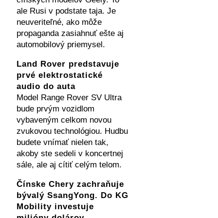
ale Rusi v podstate taja. Je
neuveriteľné, ako môže
propaganda zasiahnuť ešte aj
automobilový priemysel.
Land Rover predstavuje
prvé elektrostatické
audio do auta
Model Range Rover SV Ultra
bude prvým vozidlom
vybaveným celkom novou
zvukovou technológiou. Hudbu
budete vnímať nielen tak,
akoby ste sedeli v koncertnej
sále, ale aj cítiť celým telom.
Čínske Chery zachraňuje
bývalý SsangYong. Do KG
Mobility investuje
milióny dolárov