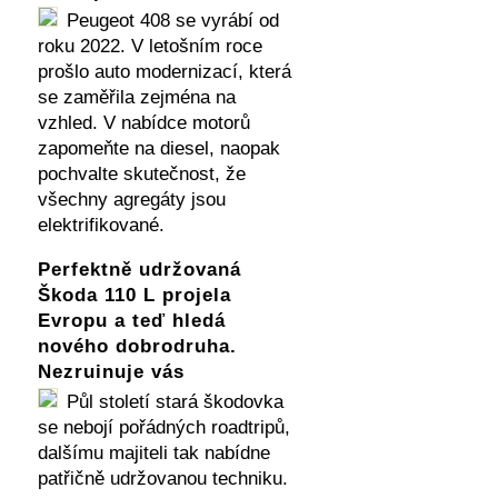
Peugeot 408 se vyrábí od
roku 2022. V letošním roce
prošlo auto modernizací, která
se zaměřila zejména na
vzhled. V nabídce motorů
zapomeňte na diesel, naopak
pochvalte skutečnost, že
všechny agregáty jsou
elektrifikované.
Perfektně udržovaná
Škoda 110 L projela
Evropu a teď hledá
nového dobrodruha.
Nezruinuje vás
Půl století stará škodovka
se nebojí pořádných roadtripů,
dalšímu majiteli tak nabídne
patřičně udržovanou techniku.