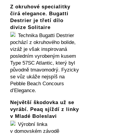
Z okruhové specialitky
čirá elegance. Bugatti
Destrier je třetí dílo
divize Solitaire
Technika Bugatti Destrier
pochází z okruhového bolide,
vizáž je však inspirovaná
posledním vyrobeným kusem
Type 57SC Atlantic, který byl
původně tmavomodrý. Fyzicky
se vůz ukáže nejspíš na
Pebble Beach Concours
d’Elegance.
Největší škodovka už se
vyrábí. Peaq sjíždí z linky
v Mladé Boleslavi
Výrobní linka
v domovském závodě