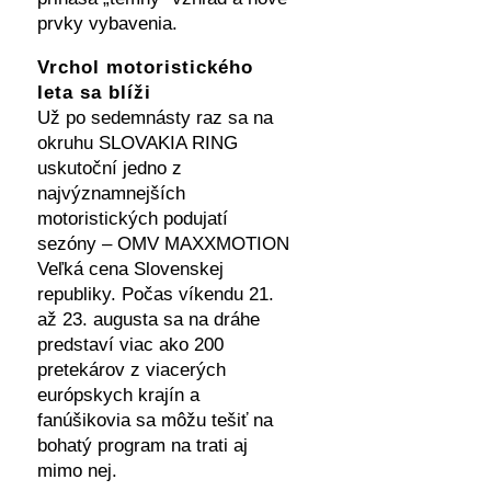
prvky vybavenia.
Vrchol motoristického
leta sa blíži
Už po sedemnásty raz sa na
okruhu SLOVAKIA RING
uskutoční jedno z
najvýznamnejších
motoristických podujatí
sezóny – OMV MAXXMOTION
Veľká cena Slovenskej
republiky. Počas víkendu 21.
až 23. augusta sa na dráhe
predstaví viac ako 200
pretekárov z viacerých
európskych krajín a
fanúšikovia sa môžu tešiť na
bohatý program na trati aj
mimo nej.