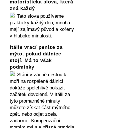
motoristická slova, která
zná každý
Tato slova používáme
prakticky každý den, mnohá
mají zajímavý původ a kořeny
v hluboké minulosti.
Itálie vrací peníze za
mýto, pokud dálnice
stojí. Má to však
podmínky
Stání v zácpě cestou k
moři na rozpálené dálnici
dokáže spolehlivě pokazit
začátek dovolené. V Itálii za
tyto promarněné minuty
můžete získat část mýtného
zpět, nebo odjet zcela
zadarmo. Kompenzační
systém má ale přísná pravidla