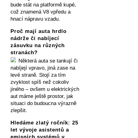
bude stát na platformě kupé,
což znamená V8 vpředu a
hnací nápravu vzadu.
Proč mají auta hrdlo
nádrže či nabíjecí
zásuvku na různých
stranách?
Některá auta se tankují či
nabíjejí vpravo, jiná zase na
levé straně. Stojí za tím
zvyklost spíš než cokoliv
jiného – ovšem u elektrických
aut máme ještě prostor, jak
situaci do budoucna výrazně
zlepšit.
Hledáme zlatý ročník: 25
let vývoje asistentů a
emisních systémů v