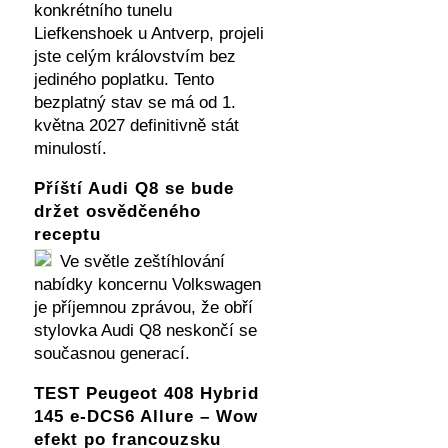
konkrétního tunelu
Liefkenshoek u Antverp, projeli
jste celým královstvím bez
jediného poplatku. Tento
bezplatný stav se má od 1.
května 2027 definitivně stát
minulostí.
Příští Audi Q8 se bude
držet osvědčeného
receptu
Ve světle zeštíhlování
nabídky koncernu Volkswagen
je příjemnou zprávou, že obří
stylovka Audi Q8 neskončí se
současnou generací.
TEST Peugeot 408 Hybrid
145 e-DCS6 Allure – Wow
efekt po francouzsku