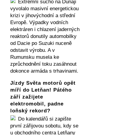
Extrémní sucho na Dunaji
vyvolalo masivní energetickou
krizi v jihovýchodní a střední
Evropě. Výpadky vodních
elektráren i chlazení jaderných
reaktorů donutily automobilky
od Dacie po Suzuki nuceně
odstavit výrobu. A v
Rumunsku musela ke
zprůchodnění toku zasáhnout
dokonce armáda s trhavinami.
Jízdy Světa motorů opět
míří do Letňan! Pátého
září zažijete
elektromobil, padne
loňský rekord?
Do kalendářů si zapište
první zářijovou sobotu, kdy se
u obchodního centra Letňany