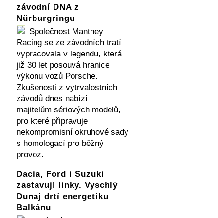
závodní DNA z
Nürburgringu
Společnost Manthey
Racing se ze závodních tratí
vypracovala v legendu, která
již 30 let posouvá hranice
výkonu vozů Porsche.
Zkušenosti z vytrvalostních
závodů dnes nabízí i
majitelům sériových modelů,
pro které připravuje
nekompromisní okruhové sady
s homologací pro běžný
provoz.
Dacia, Ford i Suzuki
zastavují linky. Vyschlý
Dunaj drtí energetiku
Balkánu