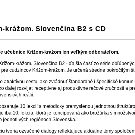
m-krážom. Slovenčina B2 s CD
−
⛶
 učebnice Krížom-krážom len veľkým odberateľom.
rížom-krážom. Slovenčina B2 - ďalšia časť zo série obľúbenýc
 pre cudzincov Krížom-krážom. Je určená stredne pokročilým š
e atraktívnu cestu, ako zvládnuť štandardné i špecifické komun
ako ďalej rozvíjať receptívne aj produktívne rečové zručnosti a p
ovenských reálií.
bsahuje 10 lekcií s metodicky premyslenou jednotnou štruktúro
e iba 10. lekcia, ktorá je koncipovaná ako brožúrka s množstv
 o jednotlivých regiónoch Slovenska.
iu tvoria ozvučené dialógy reflektujúce aktuálne témy spoloče