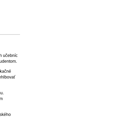
h učebníc
tudentom.
ikačné
rehlbovať
u.
om
nského