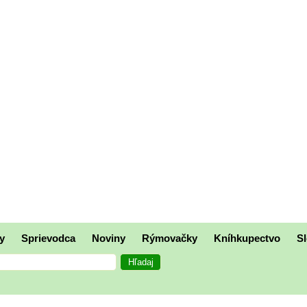
y
Sprievodca
Noviny
Rýmovačky
Kníhkupectvo
Sl