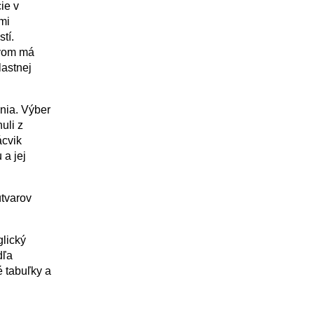
ie v
mi
tí.
ivom má
lastnej
enia. Výber
uli z
ácvik
 a jej
útvarov
lický
dľa
é tabuľky a