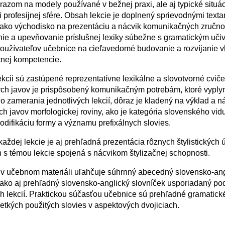
ôrazom na modely používané v bežnej praxi, ale aj typické situác
i profesijnej sfére. Obsah lekcie je doplnený sprievodnými texta
 ako východisko na prezentáciu a nácvik komunikačných zručnos
ie a upevňovanie príslušnej lexiky súbežne s gramatickým uč
používateľov učebnice na cieľavedomé budovanie a rozvíjanie v
nej kompetencie.
ekcii sú zastúpené reprezentatívne lexikálne a slovotvorné cvič
ch javov je prispôsobený komunikačným potrebám, ktoré vyplyn
o zamerania jednotlivých lekcií, dôraz je kladený na výklad a n
ch javov morfologickej roviny, ako je kategória slovenského vidu
odifikáciu formy a významu prefixálnych slovies.
aždej lekcie je aj prehľadná prezentácia rôznych štylistických 
h s témou lekcie spojená s nácvikom štylizačnej schopnosti.
 v učebnom materiáli uľahčuje súhrnný abecedný slovensko-ang
 ako aj prehľadný slovensko-anglický slovníček usporiadaný po
ch lekcií. Praktickou súčasťou učebnice sú prehľadné gramatick
tkých použitých slovies v aspektových dvojiciach.