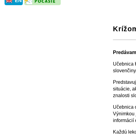
EN
Krížo
+
Predávame
Učebnica K
slovenčiny
Predstavuj
situácie, 
znalosti sl
Učebnica o
Výnimkou j
informácií
Každú lekc