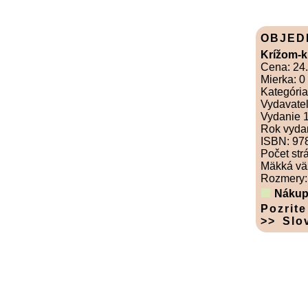
OBJED
Krížom-k
Cena: 24
Mierka: 0
Kategória
Vydavate
Vydanie 1
Rok vyda
ISBN: 97
Počet str
Mäkká vä
Rozmery: 
Nákup
Pozrite
>> Slo