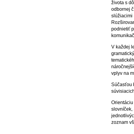
života s d
odbornej č
slúžiacimi
Rozširovan
podnietiť 
komunikač
V každej l
gramatický
tematickéh
náročnejší
vplyv na m
Súčasťou k
súvisiacic
Orientáciu
slovníček,
jednotlivý
zoznam vše