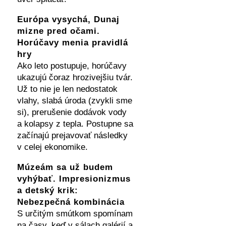
Európa vysychá, Dunaj
mizne pred očami.
Horúčavy menia pravidlá
hry
Ako leto postupuje, horúčavy
ukazujú čoraz hrozivejšiu tvár.
Už to nie je len nedostatok
vlahy, slabá úroda (zvykli sme
si), prerušenie dodávok vody
a kolapsy z tepla. Postupne sa
začínajú prejavovať následky
v celej ekonomike.
Múzeám sa už budem
vyhýbať. Impresionizmus
a detský krik:
Nebezpečná kombinácia
S určitým smútkom spomínam
na časy, keď v sálach galérií a