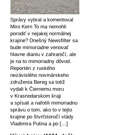
Správy vybral a komentoval
Miro Kern To ma nemohli
porodiť v nejakej normálnej
krajine? Dnešný Newsfilter sa
bude mimoriadne venovať
hlavne dianiu v zahraničí, ale
je na to mimoriadny dôvod.
Reportéri z ruského
nezávislého novinárskeho
združenia Bereg sa totiž
vydali k Čiernemu moru
v Krasnodarskom kraji
a spísali a nafotili mimoriadnu
správu o tom, ako to v tejto
krajine po štvrťstoročí vlády
Vladimira Putina a po […]