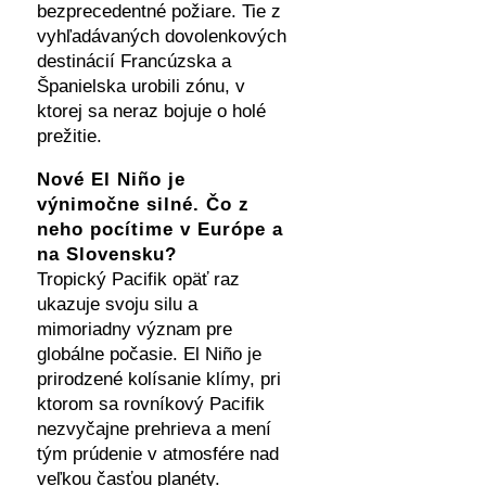
bezprecedentné požiare. Tie z
vyhľadávaných dovolenkových
destinácií Francúzska a
Španielska urobili zónu, v
ktorej sa neraz bojuje o holé
prežitie.
Nové El Niño je
výnimočne silné. Čo z
neho pocítime v Európe a
na Slovensku?
Tropický Pacifik opäť raz
ukazuje svoju silu a
mimoriadny význam pre
globálne počasie. El Niño je
prirodzené kolísanie klímy, pri
ktorom sa rovníkový Pacifik
nezvyčajne prehrieva a mení
tým prúdenie v atmosfére nad
veľkou časťou planéty.