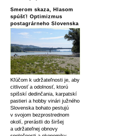
Smerom skaza, Hlasom
spúšť! Optimizmus
postagrárneho Slovenska
Kľúčom k udržateľnosti je, aby
citlivosť a odolnosť, ktorú
spišskí dedinčania, karpatskí
pastieri a hobby vinári južného
Slovenska bohato pestujú
v svojom bezprostrednom
okolí, prerástli do širšej
a udržateľnej obnovy
spoločnosti a ekonomiky.