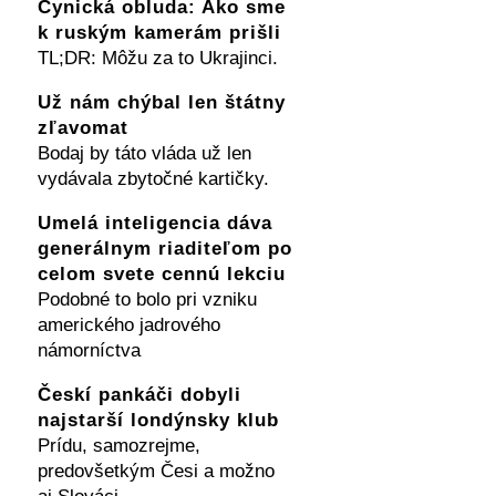
Cynická obluda: Ako sme
k ruským kamerám prišli
TL;DR: Môžu za to Ukrajinci.
Už nám chýbal len štátny
zľavomat
Bodaj by táto vláda už len
vydávala zbytočné kartičky.
Umelá inteligencia dáva
generálnym riaditeľom po
celom svete cennú lekciu
Podobné to bolo pri vzniku
amerického jadrového
námorníctva
Českí pankáči dobyli
najstarší londýnsky klub
Prídu, samozrejme,
predovšetkým Česi a možno