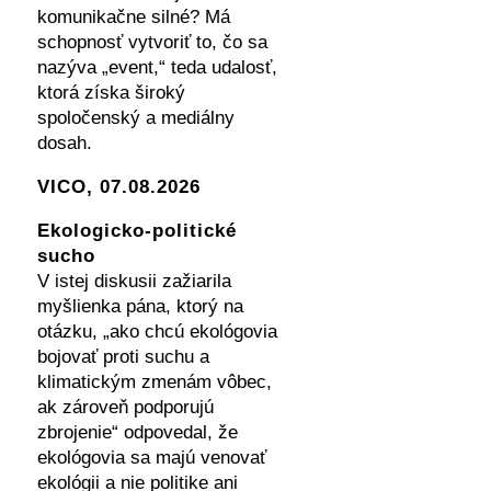
komunikačne silné? Má
schopnosť vytvoriť to, čo sa
nazýva „event,“ teda udalosť,
ktorá získa široký
spoločenský a mediálny
dosah.
VICO, 07.08.2026
Ekologicko-politické
sucho
V istej diskusii zažiarila
myšlienka pána, ktorý na
otázku, „ako chcú ekológovia
bojovať proti suchu a
klimatickým zmenám vôbec,
ak zároveň podporujú
zbrojenie“ odpovedal, že
ekológovia sa majú venovať
ekológii a nie politike ani