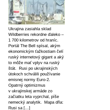
Ukrajina zasiahla sklad
Wildberries rekordne ďaleko –
1 700 kilometrov od hraníc.
Portál The Bell spísal, akým
ekonomickým ťažkostiam čelí
ruský internetový gigant a aký
to môže mať vplyv na ruský
štát. Rusi po ukrajinských
útokoch schválili používanie
emisnej normy Euro-2.
Opatrný optimizmus
v ukrajinskej armáde zo
začiatku leta vyprchal, píše
nemecký analytik. Mapa dňa:
Rusi sa […]