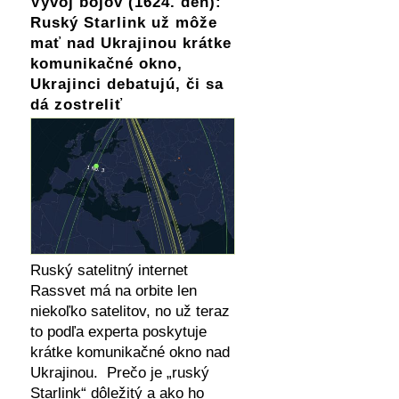
Vývoj bojov (1624. deň):
Ruský Starlink už môže
mať nad Ukrajinou krátke
komunikačné okno,
Ukrajinci debatujú, či sa
dá zostreliť
Ruský satelitný internet
Rassvet má na orbite len
niekoľko satelitov, no už teraz
to podľa experta poskytuje
krátke komunikačné okno nad
Ukrajinou. Prečo je „ruský
Starlink“ dôležitý a ako ho