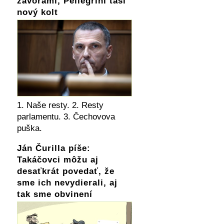
závorami, Pellegrini tasí
nový kolt
1. Naše resty. 2. Resty
parlamentu. 3. Čechovova
puška.
Ján Čurilla píše:
Takáčovci môžu aj
desaťkrát povedať, že
sme ich nevydierali, aj
tak sme obvinení