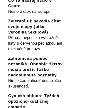
Čo sa naozaj stalo v
Ceute
Nešlo o útok na Európu.
Zvieratá už nevedia čítať
svoje mapy (píše
Veronika Šikulová)
Príroda neposiela výhražné
listy s červenou pečiatkou ani
exekučné príkazy.
Zahraničná pomoc
nezaniká. Obdobie škrtov
musia prežiť ťažko
nadobudnuté poznatky
Nie je čas zahodiť desaťročia
skúseností.
Cynická obluda: Týždeň
opozično-koaličnej
empatie