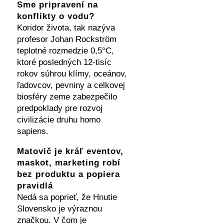
Sme pripravení na
konflikty o vodu?
Koridor života, tak nazýva
profesor Johan Rockström
teplotné rozmedzie 0,5°C,
ktoré posledných 12-tisíc
rokov súhrou klímy, oceánov,
ľadovcov, pevniny a celkovej
biosféry zeme zabezpečilo
predpoklady pre rozvoj
civilizácie druhu homo
sapiens.
Matovič je kráľ eventov,
maskot, marketing robí
bez produktu a popiera
pravidlá
Nedá sa poprieť, že Hnutie
Slovensko je výraznou
značkou. V čom je