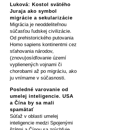
Luková: Kostol svätého
Juraja ako symbol
migrácie a sekularizácie
Migrácia je neoddeliteľnou
súčasťou ľudskej civilizácie.
Od prehistorického putovania
Homo sapiens kontinentmi cez
sťahovania národov,
(znovu)osídľovanie území
vyplienených vojnami či
chorobami až po migráciu, ako
ju vnímame v súčasnosti.
Posledné varovanie od
umelej inteligencie. USA
a Čína by sa mali
spamätať
Súťaž v oblasti umelej
inteligencie medzi Spojenými
štátmi a Čínou sa zrýchľuje