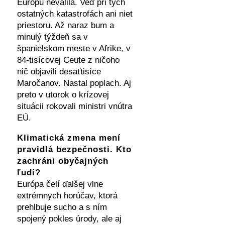
Európu nevalila. Veď pri tých
ostatných katastrofách ani niet
priestoru. Až naraz bum a
minulý týždeň sa v
španielskom meste v Afrike, v
84-tisícovej Ceute z ničoho
nič objavili desaťtisíce
Maročanov. Nastal poplach. Aj
preto v utorok o krízovej
situácii rokovali ministri vnútra
EÚ.
Klimatická zmena mení
pravidlá bezpečnosti. Kto
zachráni obyčajných
ľudí?
Európa čelí ďalšej vlne
extrémnych horúčav, ktorá
prehlbuje sucho a s ním
spojený pokles úrody, ale aj