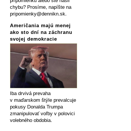
pripomienku alebo ste našli
chybu? Prosíme, napíšte na
pripomienky@dennikn.sk.
Američania majú menej
ako sto dní na záchranu
svojej demokracie
Iba drvivá prevaha
v maďarskom štýle prevalcuje
pokusy Donalda Trumpa
zmanipulovať voľby v polovici
volebného obdobia.