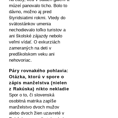
múzeí panovalo ticho. Bolo to
dávno, možno aj pred
štyridsiatimi rokmi. Vtedy do
svätostánkov umenia
nechodievalo toľko turistov a
ani školské zájazdy nebolo
veľmi vídať. O exkurziách
zameraných na deti v
predškolskom veku ani
nehovoriac.
Páry rovnakého pohlavia:
Otázka, ktorú v spore o
zápis manželstva (nielen
z Rakúska) nikto nekladie
Spor o to, či slovenská
osobitná matrika zapíše
manželstvo dvoch mužov
alebo dvoch žien uzavreté v