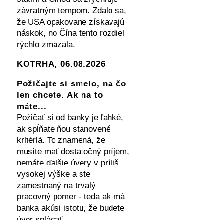
závratným tempom. Zdalo sa,
že USA opakovane získavajú
náskok, no Čína tento rozdiel
rýchlo zmazala.
KOTRHA, 06.08.2026
Požičajte si smelo, na čo
len chcete. Ak na to
máte...
Požičať si od banky je ľahké,
ak spĺňate ňou stanovené
kritériá. To znamená, že
musíte mať dostatočný príjem,
nemáte ďalšie úvery v príliš
vysokej výške a ste
zamestnaný na trvalý
pracovný pomer - teda ak má
banka akúsi istotu, že budete
úver splácať.